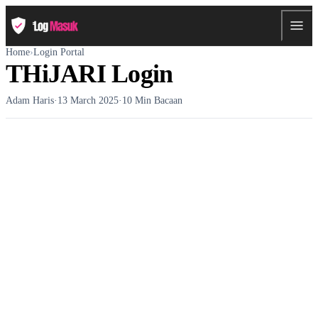
Home
›
Login Portal
THiJARI Login
Adam Haris
·
13 March 2025
·
10 Min Bacaan