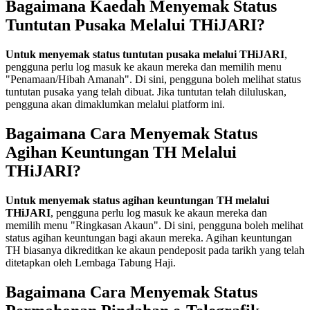
Bagaimana Kaedah Menyemak Status
Tuntutan Pusaka Melalui THiJARI?
Untuk menyemak status tuntutan pusaka melalui THiJARI
,
pengguna perlu log masuk ke akaun mereka dan memilih menu
"Penamaan/Hibah Amanah". Di sini, pengguna boleh melihat status
tuntutan pusaka yang telah dibuat. Jika tuntutan telah diluluskan,
pengguna akan dimaklumkan melalui platform ini.
Bagaimana Cara Menyemak Status
Agihan Keuntungan TH Melalui
THiJARI?
Untuk menyemak status agihan keuntungan TH melalui
THiJARI
, pengguna perlu log masuk ke akaun mereka dan
memilih menu "Ringkasan Akaun". Di sini, pengguna boleh melihat
status agihan keuntungan bagi akaun mereka. Agihan keuntungan
TH biasanya dikreditkan ke akaun pendeposit pada tarikh yang telah
ditetapkan oleh Lembaga Tabung Haji.
Bagaimana Cara Menyemak Status