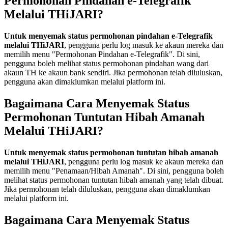
Permohonan Pindahan e-Telegrafik
Melalui THiJARI?
Untuk menyemak status permohonan pindahan e-Telegrafik
melalui THiJARI
, pengguna perlu log masuk ke akaun mereka dan
memilih menu "Permohonan Pindahan e-Telegrafik". Di sini,
pengguna boleh melihat status permohonan pindahan wang dari
akaun TH ke akaun bank sendiri. Jika permohonan telah diluluskan,
pengguna akan dimaklumkan melalui platform ini.
Bagaimana Cara Menyemak Status
Permohonan Tuntutan Hibah Amanah
Melalui THiJARI?
Untuk menyemak status permohonan tuntutan hibah amanah
melalui THiJARI
, pengguna perlu log masuk ke akaun mereka dan
memilih menu "Penamaan/Hibah Amanah". Di sini, pengguna boleh
melihat status permohonan tuntutan hibah amanah yang telah dibuat.
Jika permohonan telah diluluskan, pengguna akan dimaklumkan
melalui platform ini.
Bagaimana Cara Menyemak Status