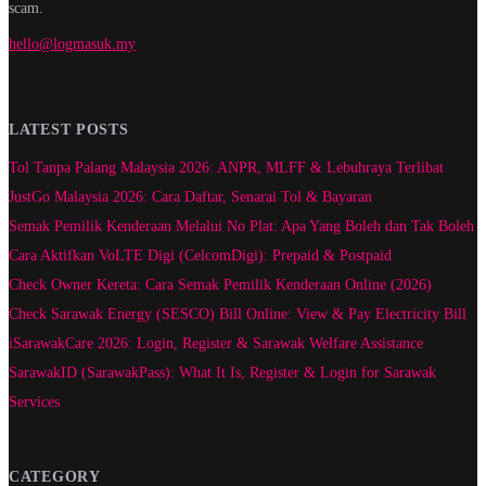
scam.
hello@logmasuk.my
LATEST POSTS
Tol Tanpa Palang Malaysia 2026: ANPR, MLFF & Lebuhraya Terlibat
JustGo Malaysia 2026: Cara Daftar, Senarai Tol & Bayaran
Semak Pemilik Kenderaan Melalui No Plat: Apa Yang Boleh dan Tak Boleh
Cara Aktifkan VoLTE Digi (CelcomDigi): Prepaid & Postpaid
Check Owner Kereta: Cara Semak Pemilik Kenderaan Online (2026)
Check Sarawak Energy (SESCO) Bill Online: View & Pay Electricity Bill
iSarawakCare 2026: Login, Register & Sarawak Welfare Assistance
SarawakID (SarawakPass): What It Is, Register & Login for Sarawak
Services
CATEGORY