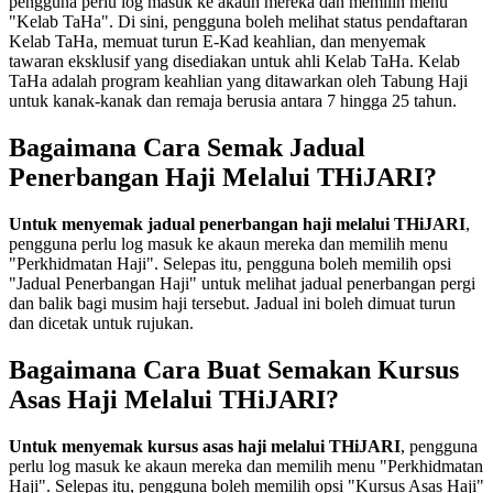
pengguna perlu log masuk ke akaun mereka dan memilih menu
"Kelab TaHa". Di sini, pengguna boleh melihat status pendaftaran
Kelab TaHa, memuat turun E-Kad keahlian, dan menyemak
tawaran eksklusif yang disediakan untuk ahli Kelab TaHa. Kelab
TaHa adalah program keahlian yang ditawarkan oleh Tabung Haji
untuk kanak-kanak dan remaja berusia antara 7 hingga 25 tahun.
Bagaimana Cara Semak Jadual
Penerbangan Haji Melalui THiJARI?
Untuk menyemak jadual penerbangan haji melalui THiJARI
,
pengguna perlu log masuk ke akaun mereka dan memilih menu
"Perkhidmatan Haji". Selepas itu, pengguna boleh memilih opsi
"Jadual Penerbangan Haji" untuk melihat jadual penerbangan pergi
dan balik bagi musim haji tersebut. Jadual ini boleh dimuat turun
dan dicetak untuk rujukan.
Bagaimana Cara Buat Semakan Kursus
Asas Haji Melalui THiJARI?
Untuk menyemak kursus asas haji melalui THiJARI
, pengguna
perlu log masuk ke akaun mereka dan memilih menu "Perkhidmatan
Haji". Selepas itu, pengguna boleh memilih opsi "Kursus Asas Haji"