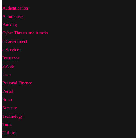
Authentication
Automotive
Banking
Cyber Threats and Attacks
e-Government
e-Services
Insurance
KWSP
Loan
Personal Finance
Portal
Scam
Security
Technology
Tools
Utilities