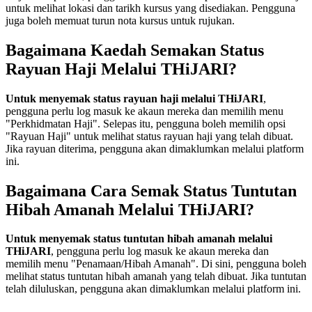
untuk melihat lokasi dan tarikh kursus yang disediakan. Pengguna
juga boleh memuat turun nota kursus untuk rujukan.
Bagaimana Kaedah Semakan Status
Rayuan Haji Melalui THiJARI?
Untuk menyemak status rayuan haji melalui THiJARI
,
pengguna perlu log masuk ke akaun mereka dan memilih menu
"Perkhidmatan Haji". Selepas itu, pengguna boleh memilih opsi
"Rayuan Haji" untuk melihat status rayuan haji yang telah dibuat.
Jika rayuan diterima, pengguna akan dimaklumkan melalui platform
ini.
Bagaimana Cara Semak Status Tuntutan
Hibah Amanah Melalui THiJARI?
Untuk menyemak status tuntutan hibah amanah melalui
THiJARI
, pengguna perlu log masuk ke akaun mereka dan
memilih menu "Penamaan/Hibah Amanah". Di sini, pengguna boleh
melihat status tuntutan hibah amanah yang telah dibuat. Jika tuntutan
telah diluluskan, pengguna akan dimaklumkan melalui platform ini.