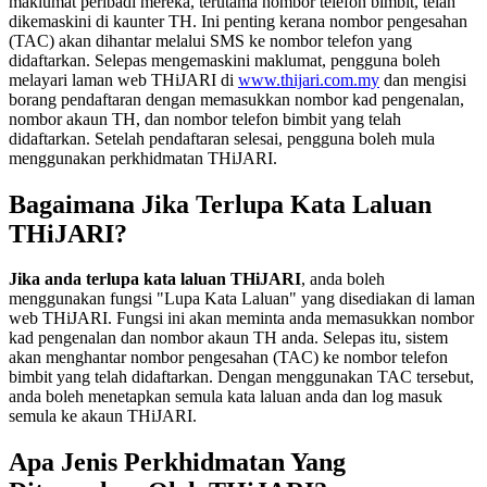
maklumat peribadi mereka, terutama nombor telefon bimbit, telah
dikemaskini di kaunter TH. Ini penting kerana nombor pengesahan
(TAC) akan dihantar melalui SMS ke nombor telefon yang
didaftarkan. Selepas mengemaskini maklumat, pengguna boleh
melayari laman web THiJARI di
www.thijari.com.my
dan mengisi
borang pendaftaran dengan memasukkan nombor kad pengenalan,
nombor akaun TH, dan nombor telefon bimbit yang telah
didaftarkan. Setelah pendaftaran selesai, pengguna boleh mula
menggunakan perkhidmatan THiJARI.
Bagaimana Jika Terlupa Kata Laluan
THiJARI?
Jika anda terlupa kata laluan THiJARI
, anda boleh
menggunakan fungsi "Lupa Kata Laluan" yang disediakan di laman
web THiJARI. Fungsi ini akan meminta anda memasukkan nombor
kad pengenalan dan nombor akaun TH anda. Selepas itu, sistem
akan menghantar nombor pengesahan (TAC) ke nombor telefon
bimbit yang telah didaftarkan. Dengan menggunakan TAC tersebut,
anda boleh menetapkan semula kata laluan anda dan log masuk
semula ke akaun THiJARI.
Apa Jenis Perkhidmatan Yang