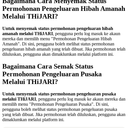
Bagaimana Cara Menyemak Status
Permohonan Pengeluaran Hibah Amanah
Melalui THiJARI?
Untuk menyemak status permohonan pengeluaran hibah
amanah melalui THiJARI
, pengguna perlu log masuk ke akaun
mereka dan memilih menu "Permohonan Pengeluaran Hibah
Amanah". Di sini, pengguna boleh melihat status permohonan
pengeluaran hibah amanah yang telah dibuat. Jika permohonan telah
diluluskan, pengguna akan dimaklumkan melalui platform ini.
Bagaimana Cara Semak Status
Permohonan Pengeluaran Pusaka
Melalui THiJARI?
Untuk menyemak status permohonan pengeluaran pusaka
melalui THiJARI
, pengguna perlu log masuk ke akaun mereka dan
memilih menu "Permohonan Pengeluaran Pusaka". Di sini,
pengguna boleh melihat status permohonan pengeluaran pusaka
yang telah dibuat. Jika permohonan telah diluluskan, pengguna akan
dimaklumkan melalui platform ini.