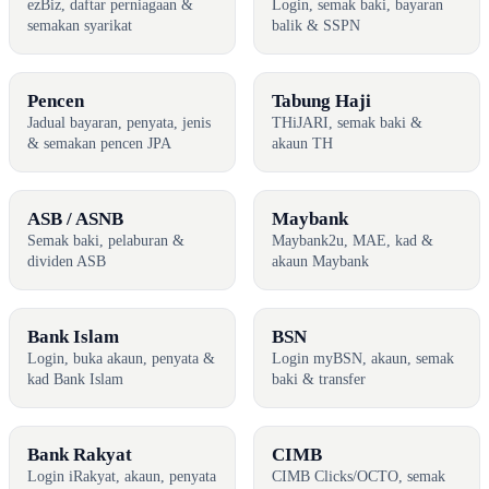
ezBiz, daftar perniagaan &
Login, semak baki, bayaran
semakan syarikat
balik & SSPN
Pencen
Tabung Haji
Jadual bayaran, penyata, jenis
THiJARI, semak baki &
& semakan pencen JPA
akaun TH
ASB / ASNB
Maybank
Semak baki, pelaburan &
Maybank2u, MAE, kad &
dividen ASB
akaun Maybank
Bank Islam
BSN
Login, buka akaun, penyata &
Login myBSN, akaun, semak
kad Bank Islam
baki & transfer
Bank Rakyat
CIMB
Login iRakyat, akaun, penyata
CIMB Clicks/OCTO, semak