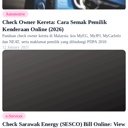
Automotive
Check Owner Kereta: Cara Semak Pemilik
Kenderaan Online (2026)
Panduan check owner kereta di Malaysia: kos MyEG, MyJPJ, MyCarInfo
dan NEAT, serta maklumat pemilik yang dilindungi PDPA 2010.
12 January 2021
e-Services
Check Sarawak Energy (SESCO) Bill Online: View