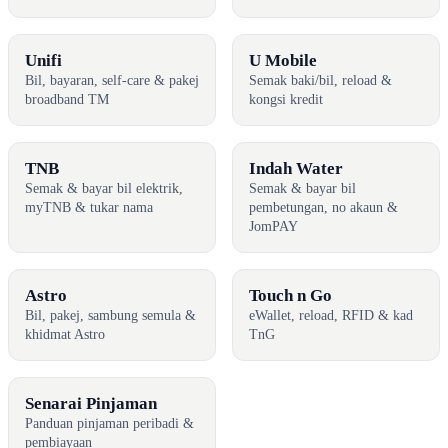
Unifi
U Mobile
Bil, bayaran, self-care & pakej
Semak baki/bil, reload &
broadband TM
kongsi kredit
TNB
Indah Water
Semak & bayar bil elektrik,
Semak & bayar bil
myTNB & tukar nama
pembetungan, no akaun &
JomPAY
Astro
Touch n Go
Bil, pakej, sambung semula &
eWallet, reload, RFID & kad
khidmat Astro
TnG
Senarai Pinjaman
Panduan pinjaman peribadi &
pembiayaan