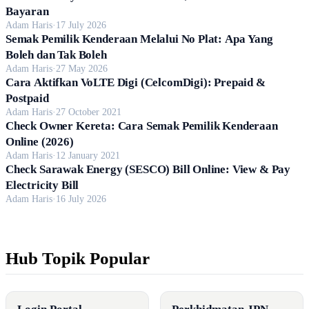
Bayaran
Adam Haris
·
17 July 2026
Semak Pemilik Kenderaan Melalui No Plat: Apa Yang
Boleh dan Tak Boleh
Adam Haris
·
27 May 2026
Cara Aktifkan VoLTE Digi (CelcomDigi): Prepaid &
Postpaid
Adam Haris
·
27 October 2021
Check Owner Kereta: Cara Semak Pemilik Kenderaan
Online (2026)
Adam Haris
·
12 January 2021
Check Sarawak Energy (SESCO) Bill Online: View & Pay
Electricity Bill
Adam Haris
·
16 July 2026
Hub Topik Popular