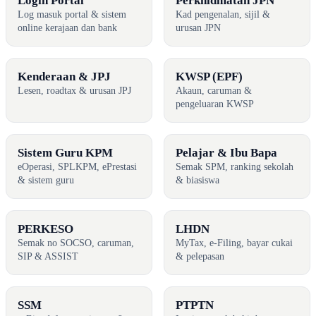
Login Portal
Perkhidmatan JPN
Log masuk portal & sistem
Kad pengenalan, sijil &
online kerajaan dan bank
urusan JPN
Kenderaan & JPJ
KWSP (EPF)
Lesen, roadtax & urusan JPJ
Akaun, caruman &
pengeluaran KWSP
Sistem Guru KPM
Pelajar & Ibu Bapa
eOperasi, SPLKPM, ePrestasi
Semak SPM, ranking sekolah
& sistem guru
& biasiswa
PERKESO
LHDN
Semak no SOCSO, caruman,
MyTax, e-Filing, bayar cukai
SIP & ASSIST
& pelepasan
SSM
PTPTN