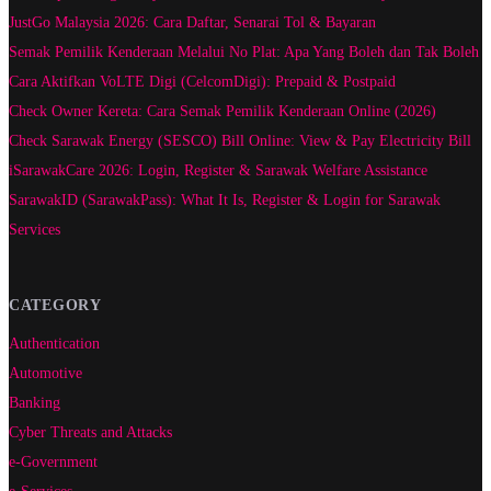
JustGo Malaysia 2026: Cara Daftar, Senarai Tol & Bayaran
Semak Pemilik Kenderaan Melalui No Plat: Apa Yang Boleh dan Tak Boleh
Cara Aktifkan VoLTE Digi (CelcomDigi): Prepaid & Postpaid
Check Owner Kereta: Cara Semak Pemilik Kenderaan Online (2026)
Check Sarawak Energy (SESCO) Bill Online: View & Pay Electricity Bill
iSarawakCare 2026: Login, Register & Sarawak Welfare Assistance
SarawakID (SarawakPass): What It Is, Register & Login for Sarawak
Services
CATEGORY
Authentication
Automotive
Banking
Cyber Threats and Attacks
e-Government
e-Services