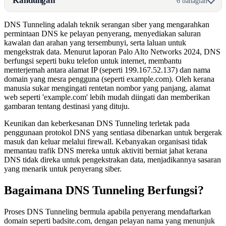
Kandungan
6 bahagian
DNS Tunneling adalah teknik serangan siber yang mengarahkan
permintaan DNS ke pelayan penyerang, menyediakan saluran
kawalan dan arahan yang tersembunyi, serta laluan untuk
mengekstrak data. Menurut laporan Palo Alto Networks 2024, DNS
berfungsi seperti buku telefon untuk internet, membantu
menterjemah antara alamat IP (seperti 199.167.52.137) dan nama
domain yang mesra pengguna (seperti example.com). Oleh kerana
manusia sukar mengingati rentetan nombor yang panjang, alamat
web seperti 'example.com' lebih mudah diingati dan memberikan
gambaran tentang destinasi yang dituju.
Keunikan dan keberkesanan DNS Tunneling terletak pada
penggunaan protokol DNS yang sentiasa dibenarkan untuk bergerak
masuk dan keluar melalui firewall. Kebanyakan organisasi tidak
memantau trafik DNS mereka untuk aktiviti berniat jahat kerana
DNS tidak direka untuk pengekstrakan data, menjadikannya sasaran
yang menarik untuk penyerang siber.
Bagaimana DNS Tunneling Berfungsi?
Proses DNS Tunneling bermula apabila penyerang mendaftarkan
domain seperti badsite.com, dengan pelayan nama yang menunjuk