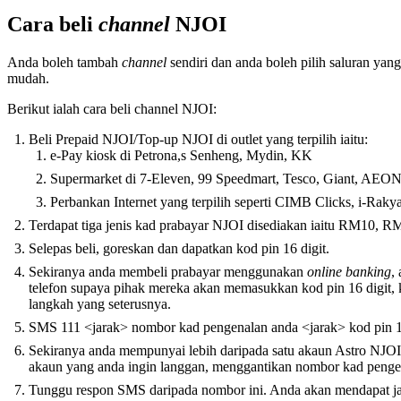
Cara beli
channel
NJOI
Anda boleh tambah
channel
sendiri dan anda boleh pilih saluran ya
mudah.
Berikut ialah cara beli channel NJOI:
Beli Prepaid NJOI/Top-up NJOI di outlet yang terpilih iaitu:
e-Pay kiosk di Petrona,s Senheng, Mydin, KK
Supermarket di 7-Eleven, 99 Speedmart, Tesco, Giant, AEO
Perbankan Internet yang terpilih seperti CIMB Clicks, i-R
Terdapat tiga jenis kad prabayar NJOI disediakan iaitu RM10,
Selepas beli, goreskan dan dapatkan kod pin 16 digit.
Sekiranya anda membeli prabayar menggunakan
online banking
,
telefon supaya pihak mereka akan memasukkan kod pin 16 digit,
langkah yang seterusnya.
SMS 111 <jarak> nombor kad pengenalan anda <jarak> kod pin 16
Sekiranya anda mempunyai lebih daripada satu akaun Astro NJ
akaun yang anda ingin langgan, menggantikan nombor kad penge
Tunggu respon SMS daripada nombor ini. Anda akan mendapat 