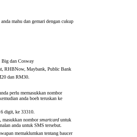
ng anda mahu dan gemari dengan cukup
N Big dan Cosway
akyat, RHBNow, Maybank, Public Bank
 RM20 dan RM30.
 anda perlu memasukkan nombor
 kemudian anda boeh teruskan ke
 digit, ke 33310.
OI, masukkan nombor
smartcard
untuk
nalan anda untuk SMS tersebut.
jawapan memaklumkan tentang baucer