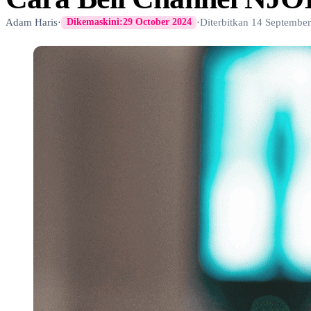
Adam Haris
·
·
Diterbitkan
14 Septembe
Dikemaskini:
29 October 2024