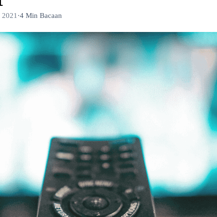
r 2021
·
4 Min Bacaan