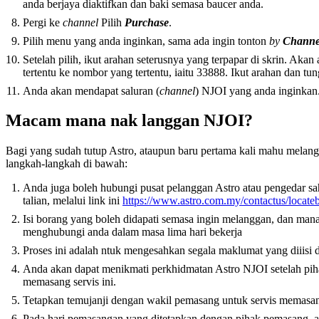
anda berjaya diaktifkan dan baki semasa baucer anda.
Pergi ke
channel
Pilih
Purchase
.
Pilih menu yang anda inginkan, sama ada ingin tonton
by
Channe
Setelah pilih, ikut arahan seterusnya yang terpapar di skrin. Ak
tertentu ke nombor yang tertentu, iaitu 33888. Ikut arahan dan t
Anda akan mendapat saluran (
channel
) NJOI yang anda inginkan
Macam mana nak langgan NJOI?
Bagi yang sudah tutup Astro, ataupun baru pertama kali mahu melan
langkah-langkah di bawah:
Anda juga boleh hubungi pusat pelanggan Astro atau pengedar sah
talian, melalui link ini
https://www.astro.com.my/contactus/locate
Isi borang yang boleh didapati semasa ingin melanggan, dan man
menghubungi anda dalam masa lima hari bekerja
Proses ini adalah ntuk mengesahkan segala maklumat yang diiisi 
Anda akan dapat menikmati perkhidmatan Astro NJOI setelah pih
memasang servis ini.
Tetapkan temujanji dengan wakil pemasang untuk servis memasa
Pada hari pemasangan yang ditetapkan dengan pihak pemasang, 