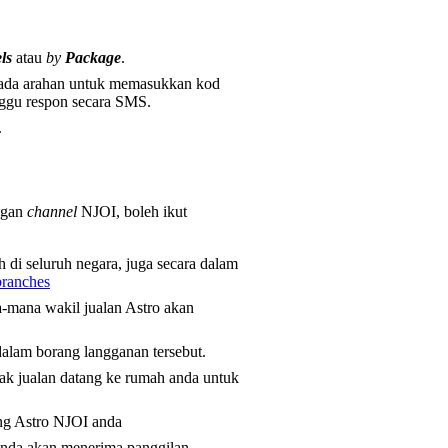
ls
atau
by
Package
.
an ada arahan untuk memasukkan kod
unggu respon secara SMS.
.
ggan
channel
NJOI, boleh ikut
 di seluruh negara, juga secara dalam
branches
a-mana wakil jualan Astro akan
dalam borang langganan tersebut.
ak jualan datang ke rumah anda untuk
ng Astro NJOI anda
anda akan menerima panggilan