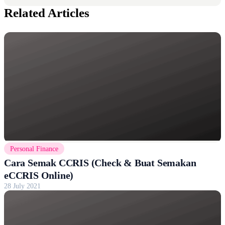
Related Articles
Personal Finance
Cara Semak CCRIS (Check & Buat Semakan
eCCRIS Online)
28 July 2021