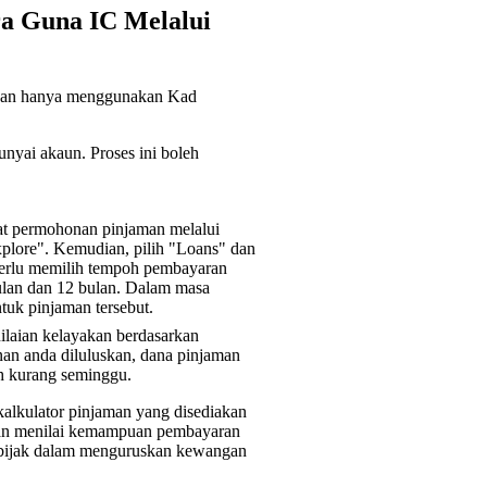
a Guna IC Melalui
ngan hanya menggunakan Kad
yai akaun. Proses ini boleh
at permohonan pinjaman melalui
Explore". Kemudian, pilih "Loans" dan
perlu memilih tempoh pembayaran
ulan dan 12 bulan. Dalam masa
tuk pinjaman tersebut.
ilaian kelayakan berdasarkan
an anda diluluskan, dana pinjaman
h kurang seminggu.
lkulator pinjaman yang disediakan
 dan menilai kemampuan pembayaran
h bijak dalam menguruskan kewangan