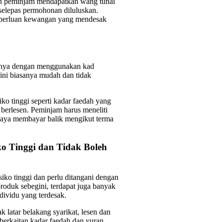
an peminjam mendapatkan wang tunai
selepas permohonan diluluskan.
 keperluan kewangan yang mendesak
anya dengan menggunakan kad
gini biasanya mudah dan tidak
iko tinggi seperti kadar faedah yang
 berlesen. Peminjam harus meneliti
aya membayar balik mengikut terma
o Tinggi dan Tidak Boleh
iko tinggi dan perlu ditangani dengan
roduk sebegini, terdapat juga banyak
dividu yang terdesak.
latar belakang syarikat, lesen dan
 berkaitan kadar faedah dan yuran.