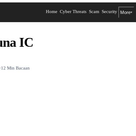
Home
Cyber Threats
Scam
Security
More
▾
una IC
·
12 Min Bacaan