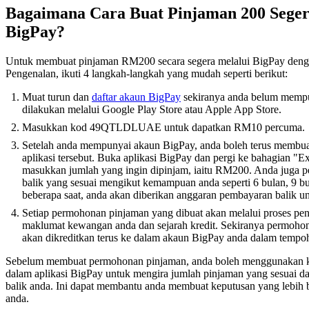
Bagaimana Cara Buat Pinjaman 200 Seger
BigPay?
Untuk membuat pinjaman RM200 secara segera melalui BigPay de
Pengenalan, ikuti 4 langkah-langkah yang mudah seperti berikut:
Muat turun dan
daftar akaun BigPay
sekiranya anda belum mempun
dilakukan melalui Google Play Store atau Apple App Store.
Masukkan kod 49QTLDLUAE untuk dapatkan RM10 percuma.
Setelah anda mempunyai akaun BigPay, anda boleh terus membu
aplikasi tersebut. Buka aplikasi BigPay dan pergi ke bahagian "
masukkan jumlah yang ingin dipinjam, iaitu RM200. Anda juga 
balik yang sesuai mengikut kemampuan anda seperti 6 bulan, 9 b
beberapa saat, anda akan diberikan anggaran pembayaran balik un
Setiap permohonan pinjaman yang dibuat akan melalui proses pen
maklumat kewangan anda dan sejarah kredit. Sekiranya permohon
akan dikreditkan terus ke dalam akaun BigPay anda dalam tempo
Sebelum membuat permohonan pinjaman, anda boleh menggunakan ka
dalam aplikasi BigPay untuk mengira jumlah pinjaman yang sesuai
balik anda. Ini dapat membantu anda membuat keputusan yang lebi
anda.