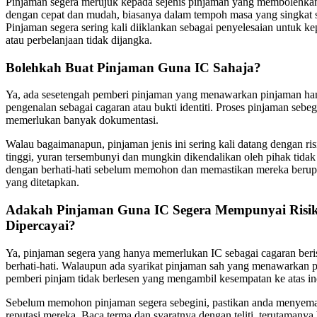
Pinjaman segera merujuk kepada sejenis pinjaman yang membolehk
dengan cepat dan mudah, biasanya dalam tempoh masa yang singkat 
Pinjaman segera sering kali diiklankan sebagai penyelesaian untuk
atau perbelanjaan tidak dijangka.
Bolehkah Buat Pinjaman Guna IC Sahaja?
Ya, ada sesetengah pemberi pinjaman yang menawarkan pinjaman h
pengenalan sebagai cagaran atau bukti identiti. Proses pinjaman sebe
memerlukan banyak dokumentasi.
Walau bagaimanapun, pinjaman jenis ini sering kali datang dengan ris
tinggi, yuran tersembunyi dan mungkin dikendalikan oleh pihak tidak
dengan berhati-hati sebelum memohon dan memastikan mereka berup
yang ditetapkan.
Adakah Pinjaman Guna IC Segera Mempunyai Risik
Dipercayai?
Ya, pinjaman segera yang hanya memerlukan IC sebagai cagaran beris
berhati-hati. Walaupun ada syarikat pinjaman sah yang menawarkan p
pemberi pinjam tidak berlesen yang mengambil kesempatan ke atas in
Sebelum memohon pinjaman segera sebegini, pastikan anda menyemak 
reputasi mereka. Baca terma dan syaratnya dengan teliti, terutamanya