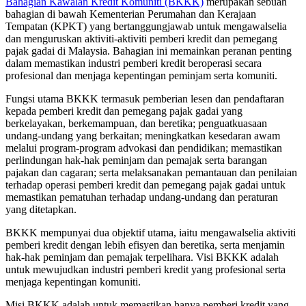
Bahagian Kawalan Kredit Komuniti (BKKK)
merupakan sebuah
bahagian di bawah Kementerian Perumahan dan Kerajaan
Tempatan (KPKT) yang bertanggungjawab untuk mengawalselia
dan menguruskan aktiviti-aktiviti pemberi kredit dan pemegang
pajak gadai di Malaysia. Bahagian ini memainkan peranan penting
dalam memastikan industri pemberi kredit beroperasi secara
profesional dan menjaga kepentingan peminjam serta komuniti.
Fungsi utama BKKK termasuk pemberian lesen dan pendaftaran
kepada pemberi kredit dan pemegang pajak gadai yang
berkelayakan, berkemampuan, dan beretika; penguatkuasaan
undang-undang yang berkaitan; meningkatkan kesedaran awam
melalui program-program advokasi dan pendidikan; memastikan
perlindungan hak-hak peminjam dan pemajak serta barangan
pajakan dan cagaran; serta melaksanakan pemantauan dan penilaian
terhadap operasi pemberi kredit dan pemegang pajak gadai untuk
memastikan pematuhan terhadap undang-undang dan peraturan
yang ditetapkan.
BKKK mempunyai dua objektif utama, iaitu mengawalselia aktiviti
pemberi kredit dengan lebih efisyen dan beretika, serta menjamin
hak-hak peminjam dan pemajak terpelihara. Visi BKKK adalah
untuk mewujudkan industri pemberi kredit yang profesional serta
menjaga kepentingan komuniti.
Misi BKKK adalah untuk memastikan hanya pemberi kredit yang