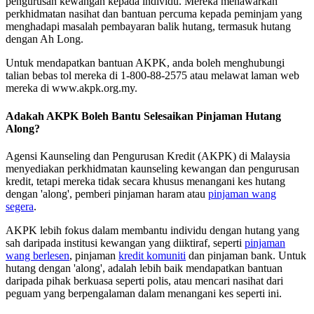
pengurusan kewangan kepada individu. Mereka menawarkan
perkhidmatan nasihat dan bantuan percuma kepada peminjam yang
menghadapi masalah pembayaran balik hutang, termasuk hutang
dengan Ah Long.
Untuk mendapatkan bantuan AKPK, anda boleh menghubungi
talian bebas tol mereka di 1-800-88-2575 atau melawat laman web
mereka di www.akpk.org.my.
Adakah AKPK Boleh Bantu Selesaikan Pinjaman Hutang
Along?
Agensi Kaunseling dan Pengurusan Kredit (AKPK) di Malaysia
menyediakan perkhidmatan kaunseling kewangan dan pengurusan
kredit, tetapi mereka tidak secara khusus menangani kes hutang
dengan 'along', pemberi pinjaman haram atau
pinjaman wang
segera
.
AKPK lebih fokus dalam membantu individu dengan hutang yang
sah daripada institusi kewangan yang diiktiraf, seperti
pinjaman
wang berlesen
, pinjaman
kredit komuniti
dan pinjaman bank. Untuk
hutang dengan 'along', adalah lebih baik mendapatkan bantuan
daripada pihak berkuasa seperti polis, atau mencari nasihat dari
peguam yang berpengalaman dalam menangani kes seperti ini.