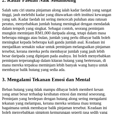
2. Kadar Faedah Naik Melambung
Salah satu ciri utama pinjaman along ialah kadar faedah yang sangat
tinggi, jauh melebihi kadar yang ditawarkan oleh institusi kewangan
yang sah. Kadar faedah ini sering mencecah puluhan atau ratusan
peratus, menyebabkan jumlah hutang meningkat dengan mendadak
dalam tempoh yang singkat. Sebagai contoh, seorang peminjam
mungkin meminjam RM1,000 daripada along, tetapi dalam masa
beberapa minggu atau bulan, jumlah yang perlu dibayar balik boleh
meningkat kepada beberapa kali ganda jumlah asal. Keadaan ini
menjadikan semakin sukar untuk peminjam melangsaikan pinjaman
tersebut, kerana mereka perlu membayar jumlah yang jauh lebih
besar daripada yang dipinjam pada asalnya. Ini boleh menyebabkan
peminjam terperangkap dalam kitaran hutang yang berterusan, di
mana mereka terpaksa meminjam lebih banyak wang hanya untuk
membayar balik hutang yang sedia ada.
3. Mengalami Tekanan Emosi dan Mental
Beban hutang yang tidak mampu dibayar boleh memberi kesan
yang amat besar terhadap kesihatan emosi dan mental seseorang.
Peminjam yang berdepan dengan hutang along sering mengalami
tekanan yang melampau, kerana mereka sentiasa risau tentang
bagaimana untuk membayar balik pinjaman tersebut. Keadaan ini
boleh menyebabkan simptom kemurungan seperti rasa sedih yang