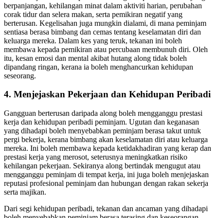
berpanjangan, kehilangan minat dalam aktiviti harian, perubahan
corak tidur dan selera makan, serta pemikiran negatif yang
berterusan. Kegelisahan juga mungkin dialami, di mana peminjam
sentiasa berasa bimbang dan cemas tentang keselamatan diri dan
keluarga mereka. Dalam kes yang teruk, tekanan ini boleh
membawa kepada pemikiran atau percubaan membunuh diri. Oleh
itu, kesan emosi dan mental akibat hutang along tidak boleh
dipandang ringan, kerana ia boleh menghancurkan kehidupan
seseorang.
4. Menjejaskan Pekerjaan dan Kehidupan Peribadi
Gangguan berterusan daripada along boleh mengganggu prestasi
kerja dan kehidupan peribadi peminjam. Ugutan dan keganasan
yang dihadapi boleh menyebabkan peminjam berasa takut untuk
pergi bekerja, kerana bimbang akan keselamatan diri atau keluarga
mereka. Ini boleh membawa kepada ketidakhadiran yang kerap dan
prestasi kerja yang merosot, seterusnya meningkatkan risiko
kehilangan pekerjaan. Sekiranya along bertindak mengugut atau
mengganggu peminjam di tempat kerja, ini juga boleh menjejaskan
reputasi profesional peminjam dan hubungan dengan rakan sekerja
serta majikan.
Dari segi kehidupan peribadi, tekanan dan ancaman yang dihadapi
boleh menyebabkan peminjam berasa terasing dan keseorangan.