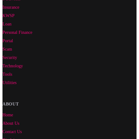
Insurance
KWSP
Loan
Personal Finance
Portal
Scam
Security
Technology
Tools
Utilities
ABOUT
Home
About Us
Contact Us