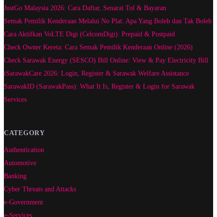
JustGo Malaysia 2026: Cara Daftar, Senarai Tol & Bayaran
Semak Pemilik Kenderaan Melalui No Plat: Apa Yang Boleh dan Tak Boleh
Cara Aktifkan VoLTE Digi (CelcomDigi): Prepaid & Postpaid
Check Owner Kereta: Cara Semak Pemilik Kenderaan Online (2026)
Check Sarawak Energy (SESCO) Bill Online: View & Pay Electricity Bill
iSarawakCare 2026: Login, Register & Sarawak Welfare Assistance
SarawakID (SarawakPass): What It Is, Register & Login for Sarawak
Services
CATEGORY
Authentication
Automotive
Banking
Cyber Threats and Attacks
e-Government
e-Services