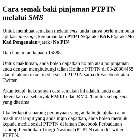
Cara semak baki pinjaman PTPTN
melalui
SMS
Untuk membuat semakan melalui
sms
, anda hanya perlu membuka
aplikasi
message
, kemudian taip
PTPTN
<jarak>
BAKI
<jarak>
No
Kad Pengenalan
<jarak>
No PIN
Dan hantarkan kepada 15888.
Untuk makluman, anda boleh dapatkan no pin atau no pinjaman
anda dengan menghubungi talian Hotline PTPTN di 03-20804455
atau di akaun rasmi media sosial PTPTN sama di Facebook atau
Twitter.
Akan tetapi, kekurangan cara semakan ini adalah, anda akan
dikenakan caj sebanyak RM0.15 dan RM0.20 untuk setiap
sms
yang diterima.
Jika terdapat sebarang pertanyaan yang anda ingin ajukan atau
maklumat lanjut yang anda ingin dapatkan, anda boleh merujuk
kepada media sosial PTPTN di laman Facebook Perbadanan
Tabung Pendidikan Tinggi Nasional (PTPTN) atau di Twitter
PTPTN.