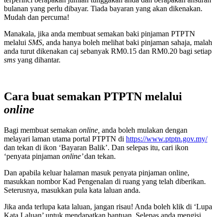
bulanan yang perlu dibayar. Tiada bayaran yang akan dikenakan.
Mudah dan percuma!
Manakala, jika anda membuat semakan baki pinjaman PTPTN
melalui
SMS
, anda hanya boleh melihat baki pinjaman sahaja, malah
anda turut dikenakan caj sebanyak RM0.15 dan RM0.20 bagi setiap
sms
yang dihantar.
Cara buat semakan PTPTN melalui
online
Bagi membuat semakan
online,
anda boleh mulakan dengan
melayari laman utama portal PTPTN di
https://www.ptptn.gov.my/
dan tekan di ikon ‘Bayaran Balik’. Dan selepas itu, cari ikon
‘penyata pinjaman
online’
dan tekan.
Dan apabila keluar halaman masuk penyata pinjaman online,
masukkan nombor Kad Pengenalan di ruang yang telah diberikan.
Seterusnya, masukkan pula kata laluan anda.
Jika anda terlupa kata laluan, jangan risau! Anda boleh klik di ‘Lupa
Kata Laluan’ untuk mendapatkan bantuan. Selepas anda mengisi