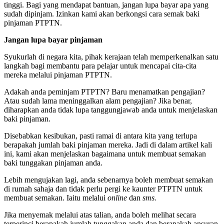
tinggi. Bagi yang mendapat bantuan, jangan lupa bayar apa yang
sudah dipinjam. Izinkan kami akan berkongsi cara semak baki
pinjaman PTPTN.
Jangan lupa bayar pinjaman
Syukurlah di negara kita, pihak kerajaan telah memperkenalkan satu
langkah bagi membantu para pelajar untuk mencapai cita-cita
mereka melalui pinjaman PTPTN.
Adakah anda peminjam PTPTN? Baru menamatkan pengajian?
Atau sudah lama meninggalkan alam pengajian? Jika benar,
diharapkan anda tidak lupa tanggungjawab anda untuk menjelaskan
baki pinjaman.
Disebabkan kesibukan, pasti ramai di antara kita yang terlupa
berapakah jumlah baki pinjaman mereka. Jadi di dalam artikel kali
ini, kami akan menjelaskan bagaimana untuk membuat semakan
baki tunggakan pinjaman anda.
Lebih mengujakan lagi, anda sebenarnya boleh membuat semakan
di rumah sahaja dan tidak perlu pergi ke kaunter PTPTN untuk
membuat semakan. Iaitu melalui
online
dan
sms.
Jika menyemak melalui atas talian, anda boleh melihat secara
terperinci berapakah jumlah tunggakan anda dan berapakah ansuran