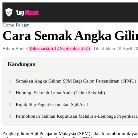
Home
›
Pelajar
Cara Semak Angka Gil
Adam Haris
·
·
Diterbitkan
20 April 2
Dikemaskini:
12 September 2025
Kandungan
1.
Semakan Angka Giliran SPM Bagi Calon Persendirian (SPMU)
2.
Hubungi Sekolah Lama Anda (Calon Sekolah)
3.
Rujuk Slip Peperiksaan atau Sijil Asal
4.
Permohonan Salinan Keputusan Melalui e-Lembaga Peperiksaa
Angka giliran Sijil Pelajaran Malaysia (SPM) adalah nombor unik ya