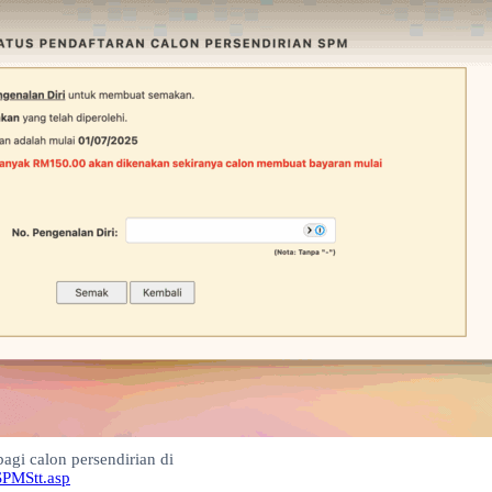
gi calon persendirian di
SPMStt.asp