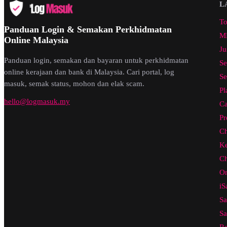
L
To
Panduan Login & Semakan Perkhidmatan
ML
Online Malaysia
Ju
Panduan login, semakan dan bayaran untuk perkhidmatan
Se
online kerajaan dan bank di Malaysia. Cari portal, log
Se
masuk, semak status, mohon dan elak scam.
Pl
hello@logmasuk.my
Ca
Pr
Ch
Ke
Ch
On
iS
Sa
Sa
Re