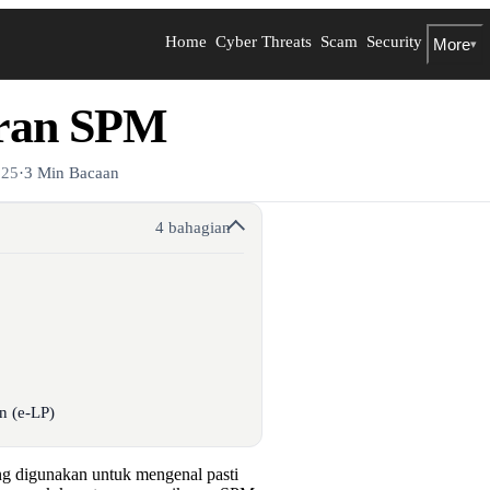
Home
Cyber Threats
Scam
Security
More
▾
iran SPM
025
·
3 Min Bacaan
4 bahagian
n (e-LP)
ng digunakan untuk mengenal pasti