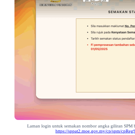
Laman login untuk semakan nombor angka giliran SPM ba
https://sppat2.moe.gov.my/cp/spm/cpReg