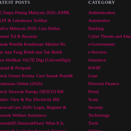
ATEST POSTS
CATEGORY
l Tanpa Palang Malaysia 2026: ANPR,
Authentication
FF & Lebuhraya Terlibat
Automotive
stGo Malaysia 2026: Cara Daftar,
Banking
narai Tol & Bayaran
Cyber Threats and Atta
mak Pemilik Kenderaan Melalui No
e-Government
at: Apa Yang Boleh dan Tak Boleh
e-Services
ra Aktifkan VoLTE Digi (CelcomDigi):
Insurance
epaid & Postpaid
KWSP
eck Owner Kereta: Cara Semak Pemilik
Loan
nderaan Online (2026)
Personal Finance
eck Sarawak Energy (SESCO) Bill
Portal
line: View & Pay Electricity Bill
Scam
arawakCare 2026: Login, Register &
Security
rawak Welfare Assistance
Technology
rawakID (SarawakPass): What It Is,
Tools
gister & Login for Sarawak Services
Utilities