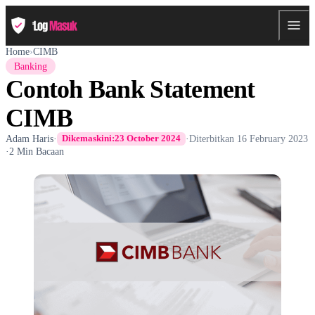
Home
›
CIMB
Banking
Contoh Bank Statement
CIMB
Adam Haris
·
·
Diterbitkan
16 February 2023
Dikemaskini:
23 October 2024
·
2 Min Bacaan