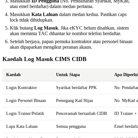
Masukkan
ID Pengguna
(No. Pendaftaran Syarikat, MyKad,
atau emel berdaftar) dalam medan pertama.
Masukkan
Kata Laluan
dalam medan kedua. Pastikan caps
lock tidak dihidupkan.
Klik butang
Log Masuk
. Jika eKYC belum disahkan, sistem
akan meminta TAC dihantar ke nombor telefon berdaftar.
Setelah berjaya, papan pemuka kontraktor atau personel binaan
akan dipaparkan mengikut peranan akaun.
Kaedah Log Masuk CIMS CIDB
Kaedah
Untuk Siapa
Apa Diperlu
Login Kontraktor
Syarikat berdaftar PPK
No. Pendafta
Login Personel Binaan
Pemegang Kad Hijau
No. MyKad at
Login Trainer/Pelatih
Penceramah bertauliah CIDB
ID Trainer +
Lupa Kata Laluan
Semua pengguna
Emel berdaft