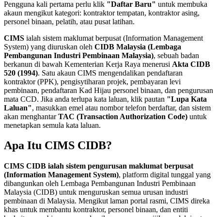
Pengguna kali pertama perlu klik
"Daftar Baru"
untuk membuka
akaun mengikut kategori: kontraktor tempatan, kontraktor asing,
personel binaan, pelatih, atau pusat latihan.
CIMS
ialah sistem maklumat berpusat (Information Management
System) yang diuruskan oleh
CIDB Malaysia (Lembaga
Pembangunan Industri Pembinaan Malaysia)
, sebuah badan
berkanun di bawah Kementerian Kerja Raya menerusi
Akta CIDB
520 (1994)
. Satu akaun CIMS mengendalikan pendaftaran
kontraktor (PPK), pengisytiharan projek, pembayaran levi
pembinaan, pendaftaran Kad Hijau personel binaan, dan pengurusan
mata CCD. Jika anda terlupa kata laluan, klik pautan
"Lupa Kata
Laluan"
, masukkan emel atau nombor telefon berdaftar, dan sistem
akan menghantar
TAC (Transaction Authorization Code)
untuk
menetapkan semula kata laluan.
Apa Itu CIMS CIDB?
CIMS CIDB ialah sistem pengurusan maklumat berpusat
(Information Management System)
, platform digital tunggal yang
dibangunkan oleh Lembaga Pembangunan Industri Pembinaan
Malaysia (CIDB) untuk menguruskan semua urusan industri
pembinaan di Malaysia. Mengikut laman portal rasmi, CIMS direka
khas untuk membantu kontraktor, personel binaan, dan entiti