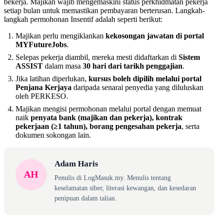
bekerja. Majikan wajib mengemaskini status perkhidmatan pekerja
setiap bulan untuk memastikan pembayaran berterusan. Langkah-
langkah permohonan Insentif adalah seperti berikut:
Majikan perlu mengiklankan
kekosongan jawatan di portal
MYFutureJobs
.
Selepas pekerja diambil, mereka mesti didaftarkan di
Sistem
ASSIST
dalam masa
30 hari dari tarikh penggajian
.
Jika latihan diperlukan,
kursus boleh dipilih melalui portal
Penjana Kerjaya
daripada senarai penyedia yang diluluskan
oleh PERKESO.
Majikan mengisi permohonan melalui portal dengan memuat
naik
penyata bank (majikan dan pekerja), kontrak
pekerjaan (≥1 tahun), borang pengesahan pekerja
, serta
dokumen sokongan lain.
Adam Haris
AH
Penulis di LogMasuk.my. Menulis tentang
keselamatan siber, literasi kewangan, dan kesedaran
penipuan dalam talian.