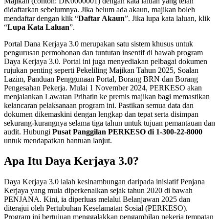
Majikan (contoh: DK0000001) dengan kata laluan yang telah
didaftarkan sebelumnya. Jika belum ada akaun, majikan boleh
mendaftar dengan klik “
Daftar Akaun
”. Jika lupa kata laluan, klik
“
Lupa Kata Laluan
”.
Portal Dana Kerjaya 3.0 merupakan satu sistem khusus untuk
pengurusan permohonan dan tuntutan insentif di bawah program
Daya Kerjaya 3.0. Portal ini juga menyediakan pelbagai dokumen
rujukan penting seperti Pekeliling Majikan Tahun 2025, Soalan
Lazim, Panduan Penggunaan Portal, Borang BRN dan Borang
Pengesahan Pekerja. Mulai 1 November 2024, PERKESO akan
menjalankan Lawatan Prihatin ke premis majikan bagi memastikan
kelancaran pelaksanaan program ini. Pastikan semua data dan
dokumen dikemaskini dengan lengkap dan tepat serta disimpan
sekurang-kurangnya selama tiga tahun untuk tujuan pemantauan dan
audit. Hubungi
Pusat Panggilan PERKESO di 1-300-22-8000
untuk mendapatkan bantuan lanjut.
Apa Itu Daya Kerjaya 3.0?
Daya Kerjaya 3.0 ialah kesinambungan daripada inisiatif Penjana
Kerjaya yang mula diperkenalkan sejak tahun 2020 di bawah
PENJANA. Kini, ia diperluas melalui Belanjawan 2025 dan
diterajui oleh Pertubuhan Keselamatan Sosial (PERKESO).
Program ini bertujuan menggalakkan pengambilan pekerja tempatan