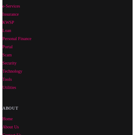
e-Services
Insurance
KWSP
Loan
Personal Finance
Portal
Scam
Security
Technology
Tools
Utilities
ABOUT
Home
About Us
Contact Us