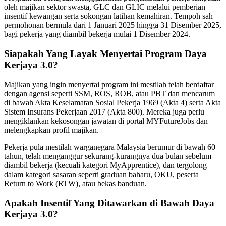
oleh majikan sektor swasta, GLC dan GLIC melalui pemberian
insentif kewangan serta sokongan latihan kemahiran. Tempoh sah
permohonan bermula dari 1 Januari 2025 hingga 31 Disember 2025,
bagi pekerja yang diambil bekerja mulai 1 Disember 2024.
Siapakah Yang Layak Menyertai Program Daya
Kerjaya 3.0?
Majikan yang ingin menyertai program ini mestilah telah berdaftar
dengan agensi seperti SSM, ROS, ROB, atau PBT dan mencarum
di bawah Akta Keselamatan Sosial Pekerja 1969 (Akta 4) serta Akta
Sistem Insurans Pekerjaan 2017 (Akta 800). Mereka juga perlu
mengiklankan kekosongan jawatan di portal MYFutureJobs dan
melengkapkan profil majikan.
Pekerja pula mestilah warganegara Malaysia berumur di bawah 60
tahun, telah menganggur sekurang-kurangnya dua bulan sebelum
diambil bekerja (kecuali kategori MyApprentice), dan tergolong
dalam kategori sasaran seperti graduan baharu, OKU, peserta
Return to Work (RTW), atau bekas banduan.
Apakah Insentif Yang Ditawarkan di Bawah Daya
Kerjaya 3.0?