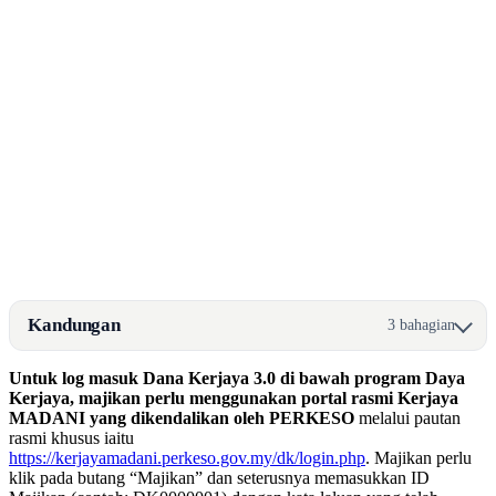
Kandungan
3 bahagian
Untuk log masuk Dana Kerjaya 3.0 di bawah program Daya
Kerjaya, majikan perlu menggunakan portal rasmi Kerjaya
MADANI yang dikendalikan oleh PERKESO
melalui pautan
rasmi khusus iaitu
https://kerjayamadani.perkeso.gov.my/dk/login.php
. Majikan perlu
klik pada butang “Majikan” dan seterusnya memasukkan ID