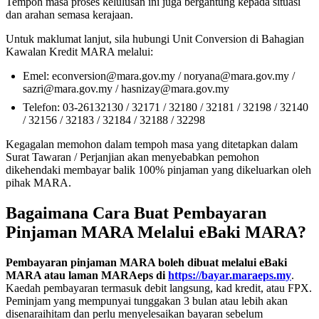
Tempoh masa proses kelulusan ini juga bergantung kepada situasi
dan arahan semasa kerajaan.
Untuk maklumat lanjut, sila hubungi Unit Conversion di Bahagian
Kawalan Kredit MARA melalui:
Emel: econversion@mara.gov.my / noryana@mara.gov.my /
sazri@mara.gov.my / hasnizay@mara.gov.my
Telefon: 03-26132130 / 32171 / 32180 / 32181 / 32198 / 32140
/ 32156 / 32183 / 32184 / 32188 / 32298
Kegagalan memohon dalam tempoh masa yang ditetapkan dalam
Surat Tawaran / Perjanjian akan menyebabkan pemohon
dikehendaki membayar balik 100% pinjaman yang dikeluarkan oleh
pihak MARA.
Bagaimana Cara Buat Pembayaran
Pinjaman MARA Melalui eBaki MARA?
Pembayaran pinjaman MARA boleh dibuat melalui eBaki
MARA atau laman MARAeps di
https://bayar.maraeps.my
.
Kaedah pembayaran termasuk debit langsung, kad kredit, atau FPX.
Peminjam yang mempunyai tunggakan 3 bulan atau lebih akan
disenaraihitam dan perlu menyelesaikan bayaran sebelum