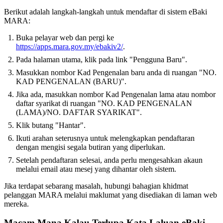
Berikut adalah langkah-langkah untuk mendaftar di sistem eBaki
MARA:
Buka pelayar web dan pergi ke
https://apps.mara.gov.my/ebakiv2/
.
Pada halaman utama, klik pada link "Pengguna Baru".
Masukkan nombor Kad Pengenalan baru anda di ruangan "NO.
KAD PENGENALAN (BARU)".
Jika ada, masukkan nombor Kad Pengenalan lama atau nombor
daftar syarikat di ruangan "NO. KAD PENGENALAN
(LAMA)/NO. DAFTAR SYARIKAT".
Klik butang "Hantar".
Ikuti arahan seterusnya untuk melengkapkan pendaftaran
dengan mengisi segala butiran yang diperlukan.
Setelah pendaftaran selesai, anda perlu mengesahkan akaun
melalui email atau mesej yang dihantar oleh sistem.
Jika terdapat sebarang masalah, hubungi bahagian khidmat
pelanggan MARA melalui maklumat yang disediakan di laman web
mereka.
Macam Mana Kalau Terlupa Kata Laluan eBaki