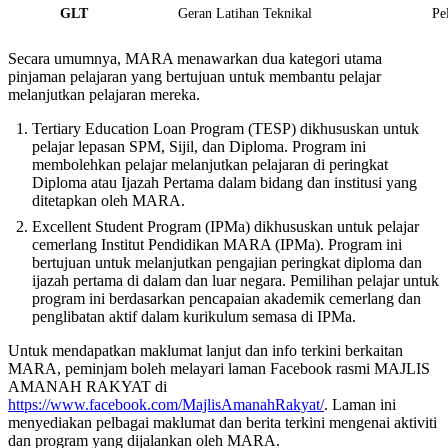
GLT
Geran Latihan Teknikal
Pe
Secara umumnya, MARA menawarkan dua kategori utama
pinjaman pelajaran yang bertujuan untuk membantu pelajar
melanjutkan pelajaran mereka.
Tertiary Education Loan Program (TESP) dikhususkan untuk
pelajar lepasan SPM, Sijil, dan Diploma. Program ini
membolehkan pelajar melanjutkan pelajaran di peringkat
Diploma atau Ijazah Pertama dalam bidang dan institusi yang
ditetapkan oleh MARA.
Excellent Student Program (IPMa) dikhususkan untuk pelajar
cemerlang Institut Pendidikan MARA (IPMa). Program ini
bertujuan untuk melanjutkan pengajian peringkat diploma dan
ijazah pertama di dalam dan luar negara. Pemilihan pelajar untuk
program ini berdasarkan pencapaian akademik cemerlang dan
penglibatan aktif dalam kurikulum semasa di IPMa.
Untuk mendapatkan maklumat lanjut dan info terkini berkaitan
MARA, peminjam boleh melayari laman Facebook rasmi MAJLIS
AMANAH RAKYAT di
https://www.facebook.com/MajlisAmanahRakyat/
. Laman ini
menyediakan pelbagai maklumat dan berita terkini mengenai aktiviti
dan program yang dijalankan oleh MARA.