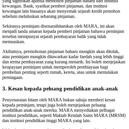
yang signifikan apabila memohon pinjaman baharu dari institusi
kewangan. Bank, syarikat pemberi pinjaman, dan institusi
kewangan lain biasanya akan menyemak sejarah kredit pemohon
sebelum meluluskan sebarang pinjaman.
Sekiranya peminjam disenaraihitamkan oleh MARA, ini akan
menjadi tanda amaran kepada pemberi pinjaman bahawa peminjam
tersebut mempunyai sejarah pembayaran balik yang tidak
memuaskan.
Akibatnya, permohonan pinjaman baharu mungkin akan ditolak,
atau peminjam mungkin ditawarkan kadar faedah yang lebih tinggi
dan terma pembayaran yang kurang menarik. Ini boleh menjejaskan
keupayaan peminjam untuk memperoleh pembiayaan bagi
pembelian penting seperti rumah, kereta, atau untuk memulakan
perniagaan.
3. Kesan kepada peluang pendidikan anak-anak
Penyenaraian hitam oleh MARA bukan sahaja memberi kesan
kepada peminjam, tetapi juga boleh menjejaskan peluang
pendidikan anak-anak mereka. MARA menyediakan pelbagai
institusi pendidikan, seperti Maktab Rendah Sains MARA (MRSM)
dan institusi pendidikan tinggi MARA yang lain.