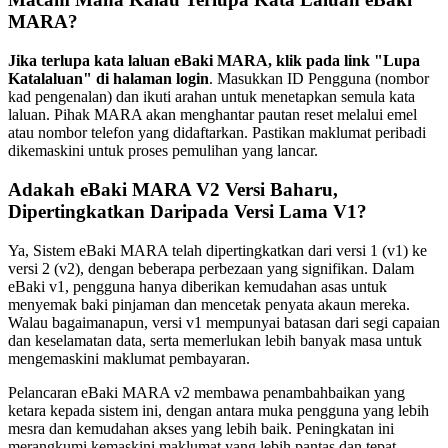
MARA?
Jika terlupa kata laluan eBaki MARA, klik pada link "Lupa
Katalaluan" di halaman login
. Masukkan ID Pengguna (nombor
kad pengenalan) dan ikuti arahan untuk menetapkan semula kata
laluan. Pihak MARA akan menghantar pautan reset melalui emel
atau nombor telefon yang didaftarkan. Pastikan maklumat peribadi
dikemaskini untuk proses pemulihan yang lancar.
Adakah eBaki MARA V2 Versi Baharu,
Dipertingkatkan Daripada Versi Lama V1?
Ya, Sistem eBaki MARA telah dipertingkatkan dari versi 1 (v1) ke
versi 2 (v2), dengan beberapa perbezaan yang signifikan. Dalam
eBaki v1, pengguna hanya diberikan kemudahan asas untuk
menyemak baki pinjaman dan mencetak penyata akaun mereka.
Walau bagaimanapun, versi v1 mempunyai batasan dari segi capaian
dan keselamatan data, serta memerlukan lebih banyak masa untuk
mengemaskini maklumat pembayaran.
Pelancaran eBaki MARA v2 membawa penambahbaikan yang
ketara kepada sistem ini, dengan antara muka pengguna yang lebih
mesra dan kemudahan akses yang lebih baik. Peningkatan ini
merangkumi kemaskini maklumat yang lebih pantas dan tepat