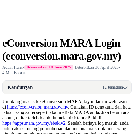
eConversion MARA Login
(econversion.mara.gov.my)
Adam Haris
·
·
Diterbitkan
30 April 2025
·
Dikemaskini:
18 June 2025
4 Min Bacaan
Kandungan
12 bahagian
Untuk log masuk ke eConversion MARA, layari laman web rasmi
di
https://econversion.mara.gov.my
. Gunakan ID pengguna dan kata
laluan yang sama seperti akaun eBaki MARA anda. Jika belum ada
akaun, daftar terlebih dahulu melalui sistem eBaki di
https://apps.mara.gov.my/ebakiv2
. Setelah berjaya log masuk, anda
boleh akses borang permohonan dan memuat naik dokumen yang
diperlukan untuk proses pengurangan bayaran balik pinjaman. ​