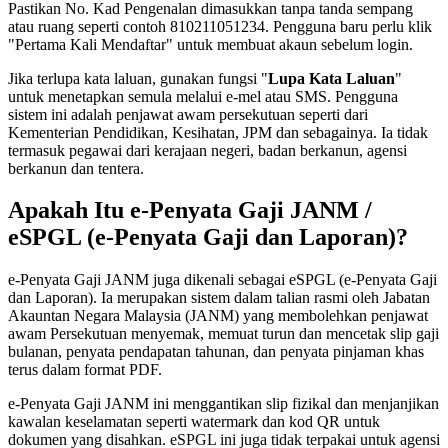
Pastikan No. Kad Pengenalan dimasukkan tanpa tanda sempang
atau ruang seperti contoh 810211051234. Pengguna baru perlu klik
"Pertama Kali Mendaftar" untuk membuat akaun sebelum login.
Jika terlupa kata laluan, gunakan fungsi "
Lupa Kata Laluan
"
untuk menetapkan semula melalui e-mel atau SMS. Pengguna
sistem ini adalah penjawat awam persekutuan seperti dari
Kementerian Pendidikan, Kesihatan, JPM dan sebagainya. Ia tidak
termasuk pegawai dari kerajaan negeri, badan berkanun, agensi
berkanun dan tentera.
Apakah Itu e-Penyata Gaji JANM /
eSPGL (e‑Penyata Gaji dan Laporan)?
e‑Penyata Gaji JANM juga dikenali sebagai eSPGL (e‑Penyata Gaji
dan Laporan). Ia merupakan sistem dalam talian rasmi oleh Jabatan
Akauntan Negara Malaysia (JANM) yang membolehkan penjawat
awam Persekutuan menyemak, memuat turun dan mencetak slip gaji
bulanan, penyata pendapatan tahunan, dan penyata pinjaman khas
terus dalam format PDF.
e‑Penyata Gaji JANM ini menggantikan slip fizikal dan menjanjikan
kawalan keselamatan seperti watermark dan kod QR untuk
dokumen yang disahkan. eSPGL ini juga tidak terpakai untuk agensi