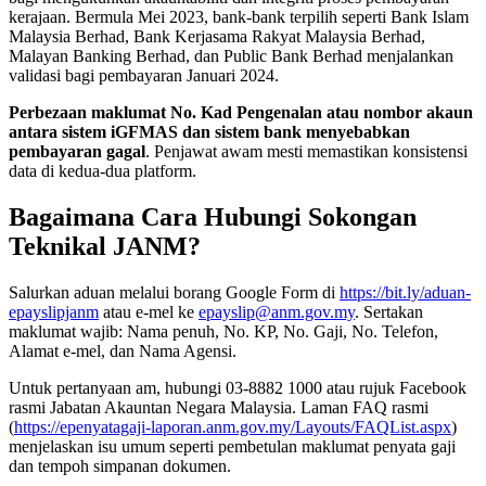
kerajaan. Bermula Mei 2023, bank-bank terpilih seperti Bank Islam
Malaysia Berhad, Bank Kerjasama Rakyat Malaysia Berhad,
Malayan Banking Berhad, dan Public Bank Berhad menjalankan
validasi bagi pembayaran Januari 2024.
Perbezaan maklumat No. Kad Pengenalan atau nombor akaun
antara sistem iGFMAS dan sistem bank menyebabkan
pembayaran gagal
. Penjawat awam mesti memastikan konsistensi
data di kedua-dua platform.
Bagaimana Cara Hubungi Sokongan
Teknikal JANM?
Salurkan aduan melalui borang Google Form di
https://bit.ly/aduan-
epayslipjanm
atau e-mel ke
epayslip@anm.gov.my
. Sertakan
maklumat wajib: Nama penuh, No. KP, No. Gaji, No. Telefon,
Alamat e-mel, dan Nama Agensi.
Untuk pertanyaan am, hubungi 03-8882 1000 atau rujuk Facebook
rasmi Jabatan Akauntan Negara Malaysia. Laman FAQ rasmi
(
https://epenyatagaji-laporan.anm.gov.my/Layouts/FAQList.aspx
)
menjelaskan isu umum seperti pembetulan maklumat penyata gaji
dan tempoh simpanan dokumen.