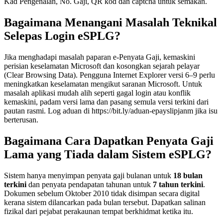
Kad Pengenalan, No. Gaji, QR kod dan captcha untuk semakan.
Bagaimana Menangani Masalah Teknikal
Selepas Login eSPLG?
Jika menghadapi masalah paparan e-Penyata Gaji, kemaskini
perisian keselamatan Microsoft dan kosongkan sejarah pelayar
(Clear Browsing Data). Pengguna Internet Explorer versi 6–9 perlu
meningkatkan keselamatan mengikut saranan Microsoft. Untuk
masalah aplikasi mudah alih seperti gagal login atau konflik
kemaskini, padam versi lama dan pasang semula versi terkini dari
pautan rasmi. Log aduan di https://bit.ly/aduan-epayslipjanm jika isu
berterusan.
Bagaimana Cara Dapatkan Penyata Gaji
Lama yang Tiada dalam Sistem eSPLG?
Sistem hanya menyimpan penyata gaji bulanan untuk
18 bulan
terkini
dan penyata pendapatan tahunan untuk
7 tahun terkini
.
Dokumen sebelum Oktober 2010 tidak disimpan secara digital
kerana sistem dilancarkan pada bulan tersebut. Dapatkan salinan
fizikal dari pejabat perakaunan tempat berkhidmat ketika itu.