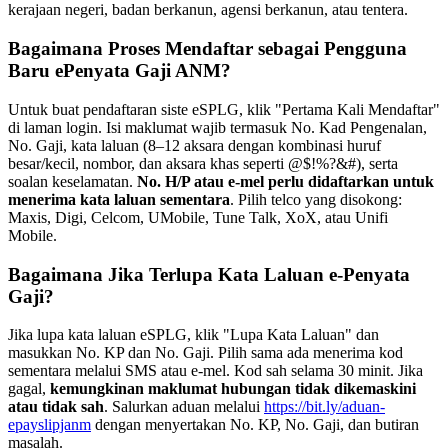
kerajaan negeri, badan berkanun, agensi berkanun, atau tentera.
Bagaimana Proses Mendaftar sebagai Pengguna
Baru ePenyata Gaji ANM?
Untuk buat pendaftaran siste eSPLG, klik "Pertama Kali Mendaftar"
di laman login. Isi maklumat wajib termasuk No. Kad Pengenalan,
No. Gaji, kata laluan (8–12 aksara dengan kombinasi huruf
besar/kecil, nombor, dan aksara khas seperti @$!%?&#), serta
soalan keselamatan.
No. H/P atau e-mel perlu didaftarkan untuk
menerima kata laluan sementara
. Pilih telco yang disokong:
Maxis, Digi, Celcom, UMobile, Tune Talk, XoX, atau Unifi
Mobile.
Bagaimana Jika Terlupa Kata Laluan e-Penyata
Gaji?
Jika lupa kata laluan eSPLG, klik "Lupa Kata Laluan" dan
masukkan No. KP dan No. Gaji. Pilih sama ada menerima kod
sementara melalui SMS atau e-mel. Kod sah selama 30 minit. Jika
gagal,
kemungkinan maklumat hubungan tidak dikemaskini
atau tidak sah
. Salurkan aduan melalui
https://bit.ly/aduan-
epayslipjanm
dengan menyertakan No. KP, No. Gaji, dan butiran
masalah.