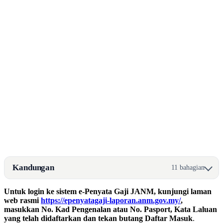
Kandungan
11 bahagian
Untuk login ke sistem e-Penyata Gaji JANM, kunjungi laman
web rasmi
https://epenyatagaji-laporan.anm.gov.my/
,
masukkan No. Kad Pengenalan atau No. Pasport, Kata Laluan
yang telah didaftarkan dan tekan butang Daftar Masuk
.