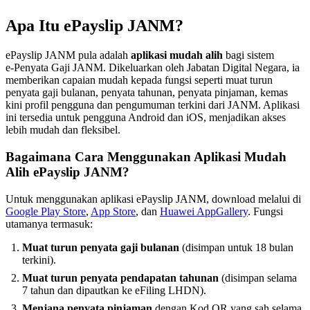
Apa Itu ePayslip JANM?
ePayslip JANM pula adalah
aplikasi mudah alih
bagi sistem
e‑Penyata Gaji JANM. Dikeluarkan oleh Jabatan Digital Negara, ia
memberikan capaian mudah kepada fungsi seperti muat turun
penyata gaji bulanan, penyata tahunan, penyata pinjaman, kemas
kini profil pengguna dan pengumuman terkini dari JANM. Aplikasi
ini tersedia untuk pengguna Android dan iOS, menjadikan akses
lebih mudah dan fleksibel.
Bagaimana Cara Menggunakan Aplikasi Mudah
Alih ePayslip JANM?
Untuk menggunakan aplikasi ePayslip JANM, download melalui di
Google Play Store
,
App Store
, dan
Huawei AppGallery
. Fungsi
utamanya termasuk:
Muat turun penyata gaji bulanan
(disimpan untuk 18 bulan
terkini).
Muat turun penyata pendapatan tahunan
(disimpan selama
7 tahun dan dipautkan ke eFiling LHDN).
Menjana penyata pinjaman
dengan Kod QR yang sah selama