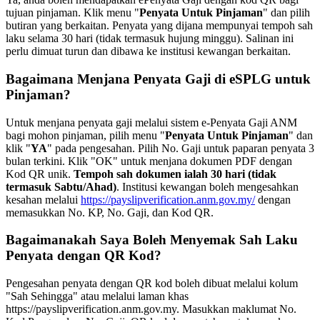
tujuan pinjaman. Klik menu "
Penyata Untuk Pinjaman
" dan pilih
butiran yang berkaitan. Penyata yang dijana mempunyai tempoh sah
laku selama 30 hari (tidak termasuk hujung minggu). Salinan ini
perlu dimuat turun dan dibawa ke institusi kewangan berkaitan.
Bagaimana Menjana Penyata Gaji di eSPLG untuk
Pinjaman?
Untuk menjana penyata gaji melalui sistem e-Penyata Gaji ANM
bagi mohon pinjaman, pilih menu "
Penyata Untuk Pinjaman
" dan
klik "
YA
" pada pengesahan. Pilih No. Gaji untuk paparan penyata 3
bulan terkini. Klik "OK" untuk menjana dokumen PDF dengan
Kod QR unik.
Tempoh sah dokumen ialah 30 hari (tidak
termasuk Sabtu/Ahad)
. Institusi kewangan boleh mengesahkan
kesahan melalui
https://payslipverification.anm.gov.my/
dengan
memasukkan No. KP, No. Gaji, dan Kod QR.
Bagaimanakah Saya Boleh Menyemak Sah Laku
Penyata dengan QR Kod?
Pengesahan penyata dengan QR kod boleh dibuat melalui kolum
"Sah Sehingga" atau melalui laman khas
https://payslipverification.anm.gov.my
. Masukkan maklumat No.