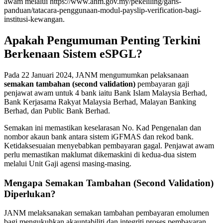
awam melalui
https://www.anm.gov.my/pekeliling/garis-
panduan/tatacara-penggunaan-modul-payslip-verification-bagi-
institusi-kewangan
.
Apakah Pengumuman Penting Terkini
Berkenaan Sistem eSPGL?
Pada 22 Januari 2024, JANM mengumumkan pelaksanaan
semakan tambahan (second validation)
pembayaran gaji
penjawat awam untuk 4 bank iaitu Bank Islam Malaysia Berhad,
Bank Kerjasama Rakyat Malaysia Berhad, Malayan Banking
Berhad, dan Public Bank Berhad.
Semakan ini memastikan keselarasan No. Kad Pengenalan dan
nombor akaun bank antara sistem iGFMAS dan rekod bank.
Ketidaksesuaian menyebabkan pembayaran gagal. Penjawat awam
perlu memastikan maklumat dikemaskini di kedua-dua sistem
melalui Unit Gaji agensi masing-masing.
Mengapa Semakan Tambahan (Second Validation)
Diperlukan?
JANM melaksanakan semakan tambahan pembayaran emolumen
bagi mengukuhkan akauntabiliti dan integriti proses pembayaran