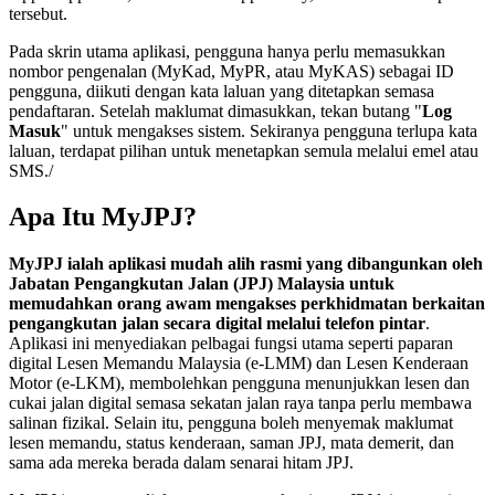
tersebut.
Pada skrin utama aplikasi, pengguna hanya perlu memasukkan
nombor pengenalan (MyKad, MyPR, atau MyKAS) sebagai ID
pengguna, diikuti dengan kata laluan yang ditetapkan semasa
pendaftaran. Setelah maklumat dimasukkan, tekan butang "
Log
Masuk
" untuk mengakses sistem. Sekiranya pengguna terlupa kata
laluan, terdapat pilihan untuk menetapkan semula melalui emel atau
SMS./
Apa Itu MyJPJ?
MyJPJ ialah aplikasi mudah alih rasmi yang dibangunkan oleh
Jabatan Pengangkutan Jalan (JPJ) Malaysia untuk
memudahkan orang awam mengakses perkhidmatan berkaitan
pengangkutan jalan secara digital melalui telefon pintar
.
Aplikasi ini menyediakan pelbagai fungsi utama seperti paparan
digital Lesen Memandu Malaysia (e-LMM) dan Lesen Kenderaan
Motor (e-LKM), membolehkan pengguna menunjukkan lesen dan
cukai jalan digital semasa sekatan jalan raya tanpa perlu membawa
salinan fizikal. Selain itu, pengguna boleh menyemak maklumat
lesen memandu, status kenderaan, saman JPJ, mata demerit, dan
sama ada mereka berada dalam senarai hitam JPJ.