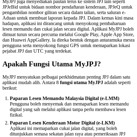
MyJPJ juga menyediakan pautan terus ke sistem JPJ lain seperti
JPJeBid untuk bidaan nombor pendaftaran kenderaan, JPJeQ untuk
pengambilan nombor giliran secara dalam talian, serta saluran e-
Aduan untuk membuat laporan kepada JPJ. Dalam kemas kini masa
hadapan, aplikasi ini dirancang untuk menyokong pembaharuan
lesen memandu dan cukai jalan secara digital. Aplikasi MyJPJ boleh
dimuat turun secara percuma melalui Google Play, Apple App Store,
dan Huawei AppGallery. Ia direka bentuk dengan antaramuka mesra
pengguna serta menyokong fungsi GPS untuk memaparkan lokasi
pejabat JPJ dan UTC yang terdekat.
Apakah Fungsi Utama MyJPJ?
MyJPJ menyatukan pelbagai perkhidmatan penting JPJ dalam satu
aplikasi mudah alih. Antara 8
fungsi utama MyJPJ
adalah seperti
berikut:
Paparan Lesen Memandu Malaysia Digital (e-LMM)
Pengguna boleh menyemak dan memaparkan lesen memandu
digital yang sah melalui aplikasi tanpa perlu membawa lesen
fizikal.
Paparan Lesen Kenderaan Motor Digital (e-LKM)
Aplikasi ini memaparkan cukai jalan digital, yang boleh
ditunjukkan semasa sekatan jalan raya atau pemeriksaan JPJ