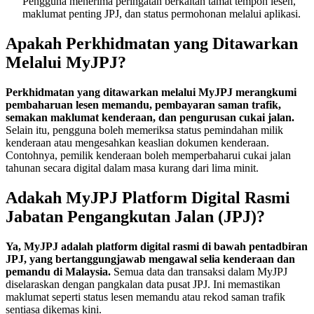
Pengguna menerima peringatan berkaitan tamat tempoh lesen,
maklumat penting JPJ, dan status permohonan melalui aplikasi.
Apakah Perkhidmatan yang Ditawarkan
Melalui MyJPJ?
Perkhidmatan yang ditawarkan melalui MyJPJ merangkumi
pembaharuan lesen memandu, pembayaran saman trafik,
semakan maklumat kenderaan, dan pengurusan cukai jalan.
Selain itu, pengguna boleh memeriksa status pemindahan milik
kenderaan atau mengesahkan keaslian dokumen kenderaan.
Contohnya, pemilik kenderaan boleh memperbaharui cukai jalan
tahunan secara digital dalam masa kurang dari lima minit.
Adakah MyJPJ Platform Digital Rasmi
Jabatan Pengangkutan Jalan (JPJ)?
Ya, MyJPJ adalah platform digital rasmi di bawah pentadbiran
JPJ, yang bertanggungjawab mengawal selia kenderaan dan
pemandu di Malaysia.
Semua data dan transaksi dalam MyJPJ
diselaraskan dengan pangkalan data pusat JPJ. Ini memastikan
maklumat seperti status lesen memandu atau rekod saman trafik
sentiasa dikemas kini.