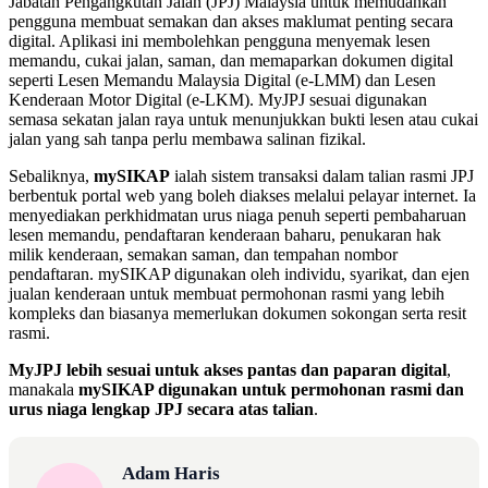
Jabatan Pengangkutan Jalan (JPJ) Malaysia untuk memudahkan
pengguna membuat semakan dan akses maklumat penting secara
digital. Aplikasi ini membolehkan pengguna menyemak lesen
memandu, cukai jalan, saman, dan memaparkan dokumen digital
seperti Lesen Memandu Malaysia Digital (e-LMM) dan Lesen
Kenderaan Motor Digital (e-LKM). MyJPJ sesuai digunakan
semasa sekatan jalan raya untuk menunjukkan bukti lesen atau cukai
jalan yang sah tanpa perlu membawa salinan fizikal.
Sebaliknya,
mySIKAP
ialah sistem transaksi dalam talian rasmi JPJ
berbentuk portal web yang boleh diakses melalui pelayar internet. Ia
menyediakan perkhidmatan urus niaga penuh seperti pembaharuan
lesen memandu, pendaftaran kenderaan baharu, penukaran hak
milik kenderaan, semakan saman, dan tempahan nombor
pendaftaran. mySIKAP digunakan oleh individu, syarikat, dan ejen
jualan kenderaan untuk membuat permohonan rasmi yang lebih
kompleks dan biasanya memerlukan dokumen sokongan serta resit
rasmi.
MyJPJ lebih sesuai untuk akses pantas dan paparan digital
,
manakala
mySIKAP digunakan untuk permohonan rasmi dan
urus niaga lengkap JPJ secara atas talian
.
Adam Haris