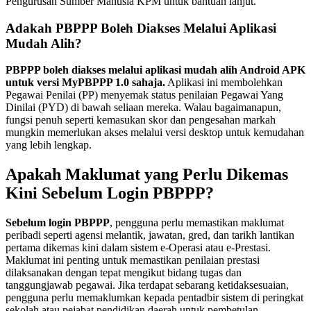
Pengurusan Sumber Manusia KPM untuk bantuan lanjut.
Adakah PBPPP Boleh Diakses Melalui Aplikasi
Mudah Alih?
PBPPP boleh diakses melalui aplikasi mudah alih Android APK
untuk versi MyPBPPP 1.0 sahaja.
Aplikasi ini membolehkan
Pegawai Penilai (PP) menyemak status penilaian Pegawai Yang
Dinilai (PYD) di bawah seliaan mereka. Walau bagaimanapun,
fungsi penuh seperti kemasukan skor dan pengesahan markah
mungkin memerlukan akses melalui versi desktop untuk kemudahan
yang lebih lengkap.
Apakah Maklumat yang Perlu Dikemas
Kini Sebelum Login PBPPP?
Sebelum login PBPPP
, pengguna perlu memastikan maklumat
peribadi seperti agensi melantik, jawatan, gred, dan tarikh lantikan
pertama dikemas kini dalam sistem e-Operasi atau e-Prestasi.
Maklumat ini penting untuk memastikan penilaian prestasi
dilaksanakan dengan tepat mengikut bidang tugas dan
tanggungjawab pegawai. Jika terdapat sebarang ketidaksesuaian,
pengguna perlu memaklumkan kepada pentadbir sistem di peringkat
sekolah atau pejabat pendidikan daerah untuk pembetulan.