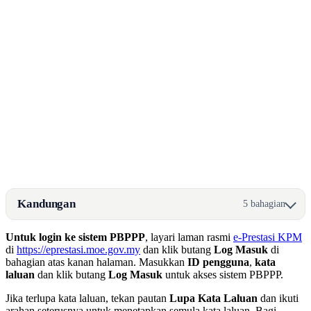
Kandungan
5 bahagian
Untuk login ke sistem PBPPP
, layari laman rasmi
e-Prestasi KPM
di
https://eprestasi.moe.gov.my
dan klik butang
Log Masuk
di
bahagian atas kanan halaman. Masukkan
ID pengguna
,
kata
laluan
dan klik butang
Log Masuk
untuk akses sistem PBPPP.
Jika terlupa kata laluan, tekan pautan
Lupa Kata Laluan
dan ikuti
arahan seterusnya untuk menetapkan semula kata laluan. Bagi