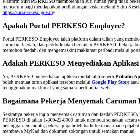
Platform
Suri PERKESO
membolehkan suri rumah yang tidak bekerj
mencarum bagi mendapatkan perlindungan sosial melalui Skim Kese
https://suri.perkeso.gov.my
Apakah Portal PERKESO Employee?
Portal PERKESO Employee ialah platform dalam talian yang membo
caruman, faedah, dan perkhidmatan berkaitan PERKESO. Pekerja b
memohon faedah, dan mengemaskini maklumat peribadi melalui portal
Adakah PERKESO Menyediakan Aplikasi
Ya, PERKESO menyediakan aplikasi mudah alih seperti
Prihatin A
boleh memuat turun aplikasi tersebut melalui
Google Play Store
atau
menggunakan maklumat yang sama seperti portal web.
Bagaimana Pekerja Menyemak Caruma
Sekiranya pekerja ingin menyemak caruman dan faedah PERKESO, 
PERKESO di talian 1-300-22-8000 untuk membuat semakan secara t
pelanggan. Selain itu, pekerja juga boleh hadir ke mana-mana pej
membawa MyKad dan dokumen sokongan untuk semakan manual.