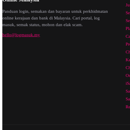
Ju
Panduan login, semakan dan bayaran untuk perkhidmatan
Se
online kerajaan dan bank di Malaysia. Cari portal, log
Se
masuk, semak status, mohon dan elak scam.
Pl
hello@logmasuk.my
Ca
Pr
Ch
Ke
Ch
On
iS
Sa
Sa
Re