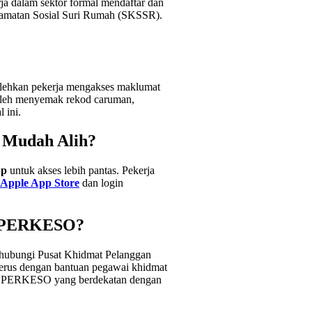
a dalam sektor formal mendaftar dan
lamatan Sosial Suri Rumah (SKSSR).
lehkan pekerja mengakses maklumat
oleh menyemak rekod caruman,
 ini.
 Mudah Alih?
pp
untuk akses lebih pantas. Pekerja
Apple App Store
dan login
n PERKESO?
hubungi Pusat Khidmat Pelanggan
erus dengan bantuan pegawai khidmat
abat PERKESO yang berdekatan dengan