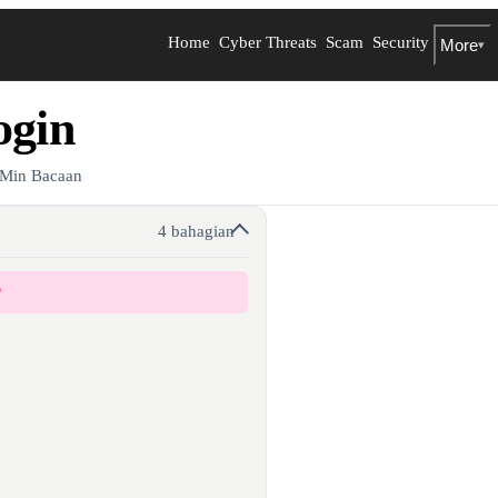
Home
Cyber Threats
Scam
Security
More
▾
gin
 Min Bacaan
4 bahagian
?