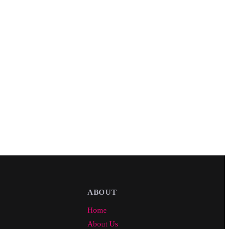
ABOUT
Home
About Us