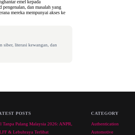
enghantar emel kepada
d pengenalan, dan masalah yang
, kerana mereka mempunyai akses ke
 siber, literasi kewangan, dan
ATEST POSTS
CATEGORY
l Tanpa Palang Malaysia 2026: ANPR,
Authentication
FF & Lebuhraya Terlibat
Automotive