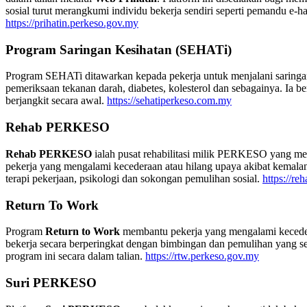
sosial turut merangkumi individu bekerja sendiri seperti pemandu e-ha
https://prihatin.perkeso.gov.my
Program Saringan Kesihatan (SEHATi)
Program SEHATi ditawarkan kepada pekerja untuk menjalani saringan
pemeriksaan tekanan darah, diabetes, kolesterol dan sebagainya. Ia b
berjangkit secara awal.
https://sehatiperkeso.com.my
Rehab PERKESO
Rehab PERKESO
ialah pusat rehabilitasi milik PERKESO yang m
pekerja yang mengalami kecederaan atau hilang upaya akibat kemalanga
terapi pekerjaan, psikologi dan sokongan pemulihan sosial.
https://re
Return To Work
Program
Return to Work
membantu pekerja yang mengalami keceder
bekerja secara berperingkat dengan bimbingan dan pemulihan yang se
program ini secara dalam talian.
https://rtw.perkeso.gov.my
Suri PERKESO