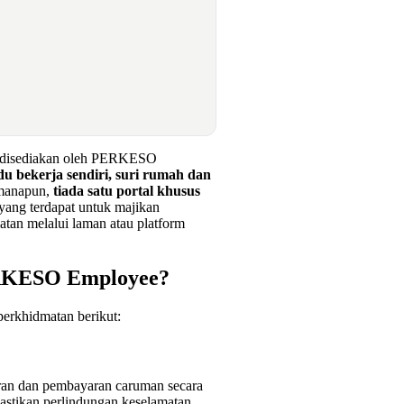
g disediakan oleh PERKESO
idu bekerja sendiri, suri rumah dan
imanapun,
tiada satu portal khusus
yang terdapat untuk majikan
tan melalui laman atau platform
ERKESO Employee?
erkhidmatan berikut:
aran dan pembayaran caruman secara
mastikan perlindungan keselamatan