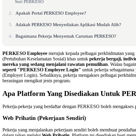
Suri PERKESO
2.
Apakah Portal PERKESO Employee?
3.
Adakah PERKESO Menyediakan Aplikasi Mudah Alih?
4.
Bagaimana Pekerja Menyemak Caruman PERKESO?
PERKESO Employee
merujuk kepada pelbagai perkhidmatan yan
(Pertubuhan Keselamatan Sosial) khas untuk
pekerja bergaji, indiv
mereka yang sedang menjalani rawatan pemulihan
. Walau baga
seperti "PERKESO Employee Login"
untuk pekerja sebagaimana 
(Employer Login). Sebaliknya, pekerja mengakses pelbagai perkhidma
berasingan mengikut jenis program.
Apa Platform Yang Disediakan Untuk P
Pekerja-pekerja yang berdaftar dengan PERKESO boleh mengakses p
Web Prihatin (Pekerjaan Sendiri)
Pekerja yang menjalankan pekerjaan sendiri boleh membuat pendaft
dalam talian melalui
Web Prihatin
. Platform ini disediakan bagi me