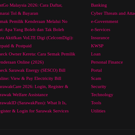
stGo Malaysia 2026: Cara Daftar,
Banking
narai Tol & Bayaran
Cyber Threats and Atta
mak Pemilik Kenderaan Melalui No
e-Government
at: Apa Yang Boleh dan Tak Boleh
e-Services
ra Aktifkan VoLTE Digi (CelcomDigi):
Insurance
epaid & Postpaid
KWSP
eck Owner Kereta: Cara Semak Pemilik
Loan
nderaan Online (2026)
Personal Finance
eck Sarawak Energy (SESCO) Bill
Portal
line: View & Pay Electricity Bill
Scam
arawakCare 2026: Login, Register &
Security
rawak Welfare Assistance
Technology
rawakID (SarawakPass): What It Is,
Tools
gister & Login for Sarawak Services
Utilities