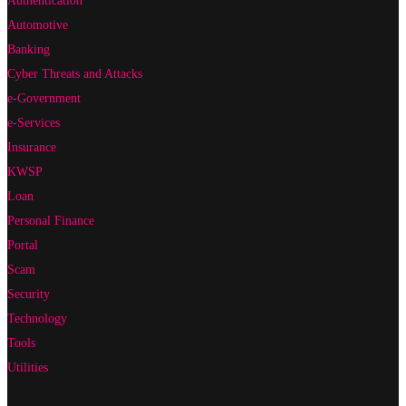
Automotive
Banking
Cyber Threats and Attacks
e-Government
e-Services
Insurance
KWSP
Loan
Personal Finance
Portal
Scam
Security
Technology
Tools
Utilities