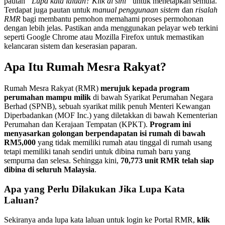
pautan
“Lupa kata laluan? Klik di sini”
untuk menetapkan semula.
Terdapat juga pautan untuk
manual penggunaan sistem
dan
risalah
RMR
bagi membantu pemohon memahami proses permohonan
dengan lebih jelas. Pastikan anda menggunakan pelayar web terkini
seperti Google Chrome atau Mozilla Firefox untuk memastikan
kelancaran sistem dan keserasian paparan.
Apa Itu Rumah Mesra Rakyat?
Rumah Mesra Rakyat (RMR)
merujuk kepada program
perumahan mampu milik
di bawah Syarikat Perumahan Negara
Berhad (SPNB), sebuah syarikat milik penuh Menteri Kewangan
Diperbadankan (MOF Inc.) yang diletakkan di bawah Kementerian
Perumahan dan Kerajaan Tempatan (KPKT).
Program ini
menyasarkan golongan berpendapatan isi rumah di bawah
RM5,000
yang tidak memiliki rumah atau tinggal di rumah usang
tetapi memiliki tanah sendiri untuk dibina rumah baru yang
sempurna dan selesa. Sehingga kini,
70,773 unit RMR telah siap
dibina di seluruh Malaysia
.
Apa yang Perlu Dilakukan Jika Lupa Kata
Laluan?
Sekiranya anda lupa kata laluan untuk login ke Portal RMR,
klik