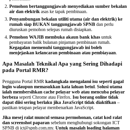
Pemohon bertanggungjawab menyediakan sumber bekalan
air dan elektrik
asas ke tapak pembinaan.
Penyambungan bekalan utiliti utama (air dan elektrik) ke
rumah siap BUKAN tanggungjawab SPNB
dan perlu
diuruskan pemohon selepas rumah disiapkan.
Pemohon WAJIB membuka akaun bank khas
untuk
pembayaran balik bulanan pinjaman pembinaan rumah.
Kegagalan memenuhi tanggungjawab ini boleh
menjejaskan kelancaran pembinaan atau pembiayaan
.
Apa Masalah Teknikal Apa yang Sering Dihadapi
pada Portal RMR?
Pengguna Portal RMR
kadangkala mengalami isu seperti gagal
login walaupun memasukkan kata laluan betul
.
Solusi utama
ialah membersihkan cache pelayar web atau mencuba pelayar
berbeza
seperti Chrome atau Firefox.
Isu borang online tidak
dapat diisi sering berlaku jika JavaScript tidak diaktifkan
–
pastikan tetapan pelayar membenarkan JavaScript.
Jika mesej ralat muncul semasa permohonan, catat kod ralat
dan screenshot paparan
sebelum menghubungi sokongan ICT
SPNB di ict@spnb.com.my.
Untuk masalah loading halaman