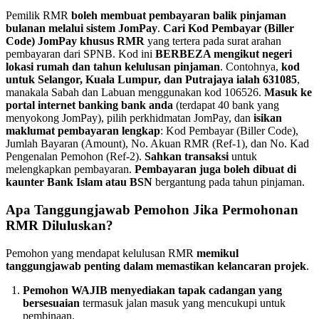
Pemilik RMR
boleh membuat pembayaran balik pinjaman
bulanan melalui sistem JomPay
.
Cari Kod Pembayar (Biller
Code) JomPay khusus RMR
yang tertera pada surat arahan
pembayaran dari SPNB. Kod ini
BERBEZA mengikut negeri
lokasi rumah dan tahun kelulusan pinjaman
. Contohnya,
kod
untuk Selangor, Kuala Lumpur, dan Putrajaya ialah 631085
,
manakala Sabah dan Labuan menggunakan kod 106526.
Masuk ke
portal internet banking bank anda
(terdapat 40 bank yang
menyokong JomPay), pilih perkhidmatan JomPay, dan
isikan
maklumat pembayaran lengkap
: Kod Pembayar (Biller Code),
Jumlah Bayaran (Amount), No. Akuan RMR (Ref-1), dan No. Kad
Pengenalan Pemohon (Ref-2).
Sahkan transaksi
untuk
melengkapkan pembayaran.
Pembayaran juga boleh dibuat di
kaunter Bank Islam atau BSN
bergantung pada tahun pinjaman.
Apa Tanggungjawab Pemohon Jika Permohonan
RMR Diluluskan?
Pemohon yang mendapat kelulusan RMR
memikul
tanggungjawab penting dalam memastikan kelancaran projek
.
Pemohon WAJIB menyediakan tapak cadangan yang
bersesuaian
termasuk jalan masuk yang mencukupi untuk
pembinaan.