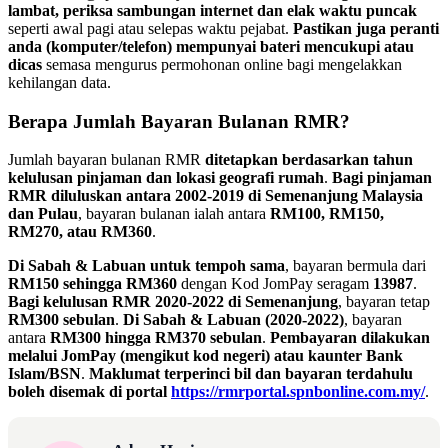
lambat, periksa sambungan internet dan elak waktu puncak
seperti awal pagi atau selepas waktu pejabat.
Pastikan juga peranti
anda (komputer/telefon) mempunyai bateri mencukupi atau
dicas
semasa mengurus permohonan online bagi mengelakkan
kehilangan data.
Berapa Jumlah Bayaran Bulanan RMR?
Jumlah bayaran bulanan RMR
ditetapkan berdasarkan tahun
kelulusan pinjaman dan lokasi geografi rumah
.
Bagi pinjaman
RMR diluluskan antara 2002-2019 di Semenanjung Malaysia
dan Pulau
, bayaran bulanan ialah antara
RM100, RM150,
RM270, atau RM360
.
Di Sabah & Labuan untuk tempoh sama
, bayaran bermula dari
RM150 sehingga RM360
dengan Kod JomPay seragam
13987
.
Bagi kelulusan RMR 2020-2022 di Semenanjung
, bayaran tetap
RM300 sebulan
.
Di Sabah & Labuan (2020-2022)
, bayaran
antara
RM300 hingga RM370 sebulan
.
Pembayaran dilakukan
melalui JomPay (mengikut kod negeri) atau kaunter Bank
Islam/BSN
.
Maklumat terperinci bil dan bayaran terdahulu
boleh disemak di portal
https://rmrportal.spnbonline.com.my/
.