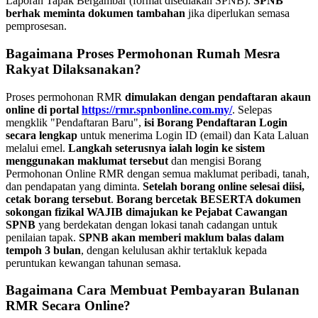
Laporan Tapak Bergambar (format disediakan SPNB).
SPNB
berhak meminta dokumen tambahan
jika diperlukan semasa
pemprosesan.
Bagaimana Proses Permohonan Rumah Mesra
Rakyat Dilaksanakan?
Proses permohonan RMR
dimulakan dengan pendaftaran akaun
online di portal
https://rmr.spnbonline.com.my/
. Selepas
mengklik "Pendaftaran Baru",
isi Borang Pendaftaran Login
secara lengkap
untuk menerima Login ID (email) dan Kata Laluan
melalui emel.
Langkah seterusnya ialah login ke sistem
menggunakan maklumat tersebut
dan mengisi Borang
Permohonan Online RMR dengan semua maklumat peribadi, tanah,
dan pendapatan yang diminta.
Setelah borang online selesai diisi,
cetak borang tersebut
.
Borang bercetak BESERTA dokumen
sokongan fizikal WAJIB dimajukan ke Pejabat Cawangan
SPNB
yang berdekatan dengan lokasi tanah cadangan untuk
penilaian tapak.
SPNB akan memberi maklum balas dalam
tempoh 3 bulan
, dengan kelulusan akhir tertakluk kepada
peruntukan kewangan tahunan semasa.
Bagaimana Cara Membuat Pembayaran Bulanan
RMR Secara Online?