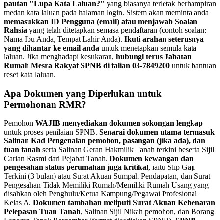
pautan "Lupa Kata Laluan?"
yang biasanya terletak berhampiran
medan kata laluan pada halaman login. Sistem akan meminta anda
memasukkan ID Pengguna (email) atau menjawab Soalan
Rahsia
yang telah ditetapkan semasa pendaftaran (contoh soalan:
Nama Ibu Anda, Tempat Lahir Anda).
Ikuti arahan seterusnya
yang dihantar ke email anda
untuk menetapkan semula kata
laluan. Jika menghadapi kesukaran,
hubungi terus Jabatan
Rumah Mesra Rakyat SPNB di talian 03-7849200
untuk bantuan
reset kata laluan.
Apa Dokumen yang Diperlukan untuk
Permohonan RMR?
Pemohon
WAJIB menyediakan dokumen sokongan lengkap
untuk proses penilaian SPNB.
Senarai dokumen utama termasuk
Salinan Kad Pengenalan pemohon, pasangan (jika ada), dan
tuan tanah
serta Salinan Geran Hakmilik Tanah terkini beserta Sijil
Carian Rasmi dari Pejabat Tanah.
Dokumen kewangan dan
pengesahan status perumahan juga kritikal
, iaitu Slip Gaji
Terkini (3 bulan) atau Surat Akuan Sumpah Pendapatan, dan Surat
Pengesahan Tidak Memiliki Rumah/Memiliki Rumah Usang yang
disahkan oleh Penghulu/Ketua Kampung/Pegawai Profesional
Kelas A.
Dokumen tambahan meliputi Surat Akuan Kebenaran
Pelepasan Tuan Tanah
, Salinan Sijil Nikah pemohon, dan Borang