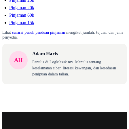
Pinjaman 25k
Pinjaman 20k
Pinjaman 60k
Pinjaman 15k
Lihat
senarai penuh panduan pinjaman
mengikut jumlah, tujuan, dan jenis
penyedia.
Adam Haris
AH
Penulis di LogMasuk.my. Menulis tentang
keselamatan siber, literasi kewangan, dan kesedaran
penipuan dalam talian.