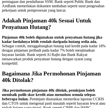
perniagaan dan pendaftaran SSM. Bank seperti Public Bank dan
AmBank memerlukan dokumen tambahan seperti surat pengesahan
pekerjaan untuk pemprosesan yang lancar.
Adakah Pinjaman 40k Sesuai Untuk
Penyatuan Hutang?
Pinjaman 40k boleh digunakan untuk penyatuan hutang jika
kadar faedahnya lebih rendah daripada hutang sedia ada.
Sebagai contoh, menggabungkan hutang kad kredit pada kadar 18%
dengan pinjaman peribadi pada kadar 7% boleh menjimatkan
bayaran faedah. Bank seperti Al Rajhi dan Bank Rakyat
menawarkan produk penyatuan hutang dengan syarat yang
kompetitif.
Bagaimana Jika Permohonan Pinjaman
40k Ditolak?
Jika permohonan pinjaman 40k ditolak, peminjam boleh
membaik pulih skor kredit atau memohon semula selepas
beberapa bulan.
Peminjam disarankan memeriksa laporan CCRIS
dan CTOS untuk mengenal pasti masalah seperti bayaran lewat atau
nisbah hutang yang tinggi. Bank seperti CIMB dan HSBC