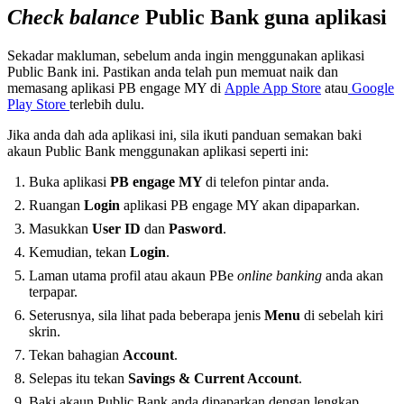
Check balance
Public Bank guna aplikasi
Sekadar makluman, sebelum anda ingin menggunakan aplikasi
Public Bank ini. Pastikan anda telah pun memuat naik dan
memasang aplikasi PB engage MY di
Apple App Store
atau
Google
Play Store
terlebih dulu.
Jika anda dah ada aplikasi ini, sila ikuti panduan semakan baki
akaun Public Bank menggunakan aplikasi seperti ini:
Buka aplikasi
PB engage MY
di telefon pintar anda.
Ruangan
Login
aplikasi PB engage MY akan dipaparkan.
Masukkan
User ID
dan
Pasword
.
Kemudian, tekan
Login
.
Laman utama profil atau akaun PBe
online banking
anda akan
terpapar.
Seterusnya, sila lihat pada beberapa jenis
Menu
di sebelah kiri
skrin.
Tekan bahagian
Account
.
Selepas itu tekan
Savings & Current Account
.
Baki akaun Public Bank anda dipaparkan dengan lengkap.