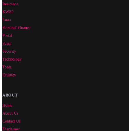
Insurance
KWSP
Loan
Personal Finance
Portal
Scam
Security
Technology
Tools
Utilities
ABOUT
Home
About Us
Contact Us
Disclaimer