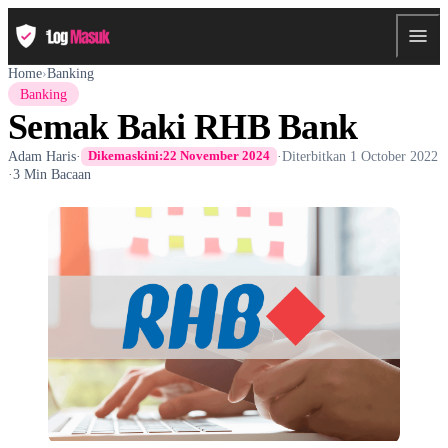
Home
›
Banking
Banking
Semak Baki RHB Bank
Adam Haris
·
·
Diterbitkan
1 October 2022
Dikemaskini:
22 November 2024
·
3 Min Bacaan