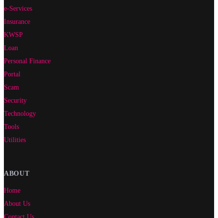
e-Services
Insurance
KWSP
Loan
Personal Finance
Portal
Scam
Security
Technology
Tools
Utilities
ABOUT
Home
About Us
Contact Us