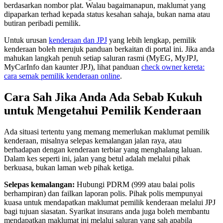
berdasarkan nombor plat. Walau bagaimanapun, maklumat yang
dipaparkan terhad kepada status kesahan sahaja, bukan nama atau
butiran peribadi pemilik.
Untuk urusan
kenderaan dan JPJ
yang lebih lengkap, pemilik
kenderaan boleh merujuk panduan berkaitan di portal ini. Jika anda
mahukan langkah penuh setiap saluran rasmi (MyEG, MyJPJ,
MyCarInfo dan kaunter JPJ), lihat panduan
check owner kereta:
cara semak pemilik kenderaan online
.
Cara Sah Jika Anda Ada Sebab Kukuh
untuk Mengetahui Pemilik Kenderaan
Ada situasi tertentu yang memang memerlukan maklumat pemilik
kenderaan, misalnya selepas kemalangan jalan raya, atau
berhadapan dengan kenderaan terbiar yang menghalang laluan.
Dalam kes seperti ini, jalan yang betul adalah melalui pihak
berkuasa, bukan laman web pihak ketiga.
Selepas kemalangan:
Hubungi PDRM (999 atau balai polis
berhampiran) dan failkan laporan polis. Pihak polis mempunyai
kuasa untuk mendapatkan maklumat pemilik kenderaan melalui JPJ
bagi tujuan siasatan. Syarikat insurans anda juga boleh membantu
mendapatkan maklumat ini melalui saluran yang sah apabila