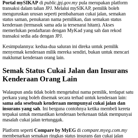
Portal mySIKAP
di
public.jpj.gov.my
pula merupakan platform
transaksi dalam talian JPJ. Melalui mySIKAP, pemilik boleh
menguruskan urusan seperti pembaharuan cukai jalan, semakan
status saman, penukaran nama pemilikan, dan semakan status
kenderaan (termasuk sama ada ia tersenarai hitam). Akses
memerlukan pendaftaran dengan MyKad yang sah dan rekod
transaksi sedia ada dengan JPJ.
Kesimpulannya: kedua-dua saluran ini direka untuk pemilik
menyemak kenderaan milik mereka sendiri, bukan untuk mencari
maklumat kenderaan orang lain.
Semak Status Cukai Jalan dan Insurans
Kenderaan Orang Lain
Walaupun anda tidak boleh mengetahui nama pemilik, terdapat satu
perkara yang boleh disemak secara terhad untuk kenderaan lain:
sama ada sesebuah kenderaan mempunyai cukai jalan dan
insurans yang sah
. Ini berguna contohnya ketika membeli kereta
terpakai untuk memastikan kenderaan berkenaan tidak mempunyai
masalah cukai jalan tertunggak.
Platform seperti
Compare by MyEG
di
compare.myeg.com.my
membenarkan semakan ringkas status insurans dan cukai jalan