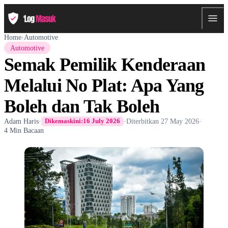
Home
›
Automotive
Automotive
Semak Pemilik Kenderaan
Melalui No Plat: Apa Yang
Boleh dan Tak Boleh
Adam Haris
·
·
Diterbitkan
27 May 2026
·
Dikemaskini:
16 July 2026
4 Min Bacaan