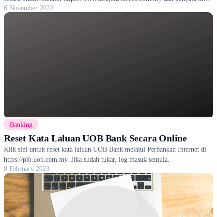
6 November 2022
di ATM
Banking
Reset Kata Laluan UOB Bank Secara Online
Klik sini untuk reset kata laluan UOB Bank melalui Perbankan Internet di
https://pib.uob.com.my. Jika sudah tukar, log masuk semula.
8 February 2023