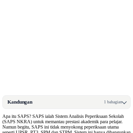
Kandungan
1 bahagian
Apa itu SAPS? SAPS ialah Sistem Analisis Peperiksaan Sekolah
(SAPS NKRA) untuk memantau prestasi akademik para pelajar.
Namun begitu, SAPS ini tidak menyokong peperiksaan utama
seperti UPSR, PT3, SPM dan STPM. Sistem ini hanya dibangunkan