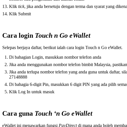
Klik
tick
, jika anda bersetuju dengan terma dan syarat yang diken
Klik Submit
Cara login
Touch n Go eWallet
Selepas berjaya daftar, berikut ialah cara login Touch n Go eWallet.
Di bahagian Login, masukkan nombor telefon anda
Jika anda menggunakan nombor telefon bimbit Malaysia, pastik
Jika anda terlupa nombor telefon yang anda guna untuk daftar, si
27148888
Di bahagia 6-digit Pin, masukkan 6 digit PIN yang ada pilih sema
Klik Log In untuk masuk
Cara guna
Touch ‘n Go eWallet
eWallet ini menawarkan fungsi
PayDirect
di mana anda boleh membaya