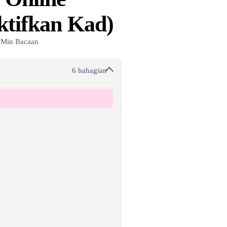
ktifkan Kad)
 Min Bacaan
6 bahagian