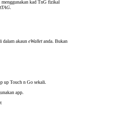
eh menggunakan kad TnG fizikal
tTAG.
 di dalam akaun
eWallet
anda. Bukan
op up Touch n Go sekali.
gunakan app.
t