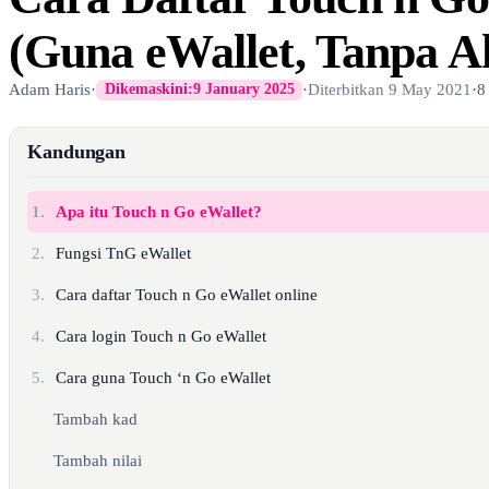
(Guna eWallet, Tanpa A
Adam Haris
·
·
Diterbitkan
9 May 2021
·
8
Dikemaskini:
9 January 2025
Kandungan
1.
Apa itu Touch n Go eWallet?
2.
Fungsi TnG eWallet
3.
Cara daftar Touch n Go eWallet online
4.
Cara login Touch n Go eWallet
5.
Cara guna Touch ‘n Go eWallet
Tambah kad
Tambah nilai