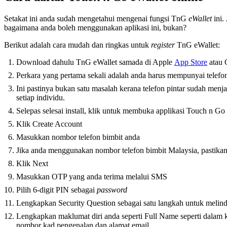
Setakat ini anda sudah mengetahui mengenai fungsi TnG
eWallet
ini.
bagaimana anda boleh menggunakan aplikasi ini, bukan?
Berikut adalah cara mudah dan ringkas untuk
register
TnG eWallet:
Download dahulu TnG eWallet samada di Apple
App Store
atau 
Perkara yang pertama sekali adalah anda harus mempunyai telefon
Ini pastinya bukan satu masalah kerana telefon pintar sudah menja
setiap individu.
Selepas selesai install, klik untuk membuka applikasi Touch n Go
Klik Create Account
Masukkan nombor telefon bimbit anda
Jika anda menggunakan nombor telefon bimbit Malaysia, pastik
Klik Next
Masukkan OTP yang anda terima melalui SMS
Pilih 6-digit PIN sebagai
password
Lengkapkan Security Question sebagai satu langkah untuk melin
Lengkapkan maklumat diri anda seperti Full Name seperti dalam k
nombor kad pengenalan dan alamat email.