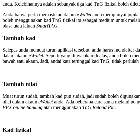
anda. Kelebihannya adalah sebanyak tiga kad TnG fizikal boleh dile
Anda hanya perlu memastikan dalam
eWallet
anda mempunyai jumlah
boleh menggunakan kad TnG fizikal itu sebagai medium untuk melalu
biasa atau laluan
SmartTAG
.
Tambah kad
Selepas anda memuat turun aplikasi tersebut, anda harus mendafter 
dalam akaun
eWallet.
Seperti yang dinyatakan di atas, anda boleh m
bawah satu akaun. Jadi, andai kata tertinggal kad TnG, tidak perlulah 
Tambah nilai
Muat turun sudah, tambah kad pun sudah, jadi sudah boleh digunak
nilai dalam akaun
eWallet
anda. Ada beberapa cara sama melalui peng
FPX online banking
atau menggunakan
TnG Reload Pin.
Kad fizikal