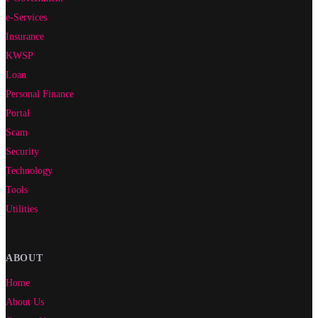
e-Services
Insurance
KWSP
Loan
Personal Finance
Portal
Scam
Security
Technology
Tools
Utilities
ABOUT
Home
About Us