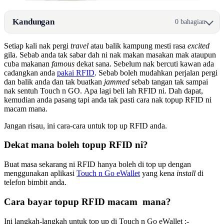
Kandungan
0 bahagian
Setiap kali nak pergi
travel
atau balik kampung mesti rasa
excited
gila. Sebab anda tak sabar dah ni nak makan masakan mak ataupun
cuba makanan
famous
dekat sana. Sebelum nak bercuti kawan ada
cadangkan anda
pakai RFID
. Sebab boleh mudahkan perjalan pergi
dan balik anda dan tak buatkan
jammed
sebab tangan tak sampai
nak sentuh Touch n GO. Apa lagi beli lah RFID ni. Dah dapat,
kemudian anda pasang tapi anda tak pasti cara nak topup RFID ni
macam mana.
Jangan risau, ini cara-cara untuk top up RFID anda.
Dekat mana boleh topup RFID ni?
Buat masa sekarang ni RFID hanya boleh di top up dengan
menggunakan aplikasi
Touch n Go eWallet
yang kena
install
di
telefon bimbit anda.
Cara bayar topup RFID macam mana?
Ini langkah-langkah untuk top up di Touch n Go eWallet :-