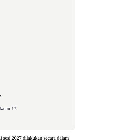
?
katan 1?
i sesi 2027 dilakukan secara dalam