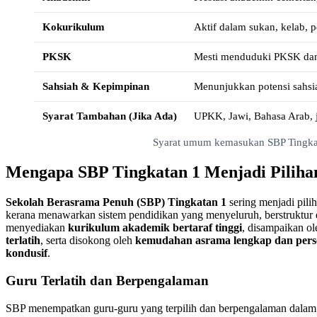
Kokurikulum
Aktif dalam sukan, kelab, pe
PKSK
Mesti menduduki PKSK dan
Sahsiah & Kepimpinan
Menunjukkan potensi sahsi
Syarat Tambahan (Jika Ada)
UPKK, Jawi, Bahasa Arab,
Syarat umum kemasukan SBP Tingka
Mengapa SBP Tingkatan 1 Menjadi Pilih
Sekolah Berasrama Penuh (SBP) Tingkatan 1
sering menjadi pili
kerana menawarkan sistem pendidikan yang menyeluruh, berstruktur d
menyediakan
kurikulum akademik bertaraf tinggi
, disampaikan o
terlatih
, serta disokong oleh
kemudahan asrama lengkap dan pers
kondusif
.
Guru Terlatih dan Berpengalaman
SBP menempatkan guru-guru yang terpilih dan berpengalaman dalam m