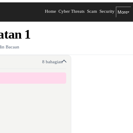
Home
Cyber Threats
Scam
Security
More
▾
tan 1
in Bacaan
8 bahagian