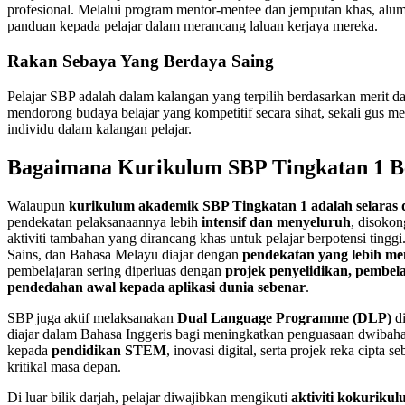
profesional. Melalui program mentor-mentee dan jemputan khas, alu
panduan kepada pelajar dalam merancang laluan kerjaya mereka.
Rakan Sebaya Yang Berdaya Saing
Pelajar SBP adalah dalam kalangan yang terpilih berdasarkan merit da
mendorong budaya belajar yang kompetitif secara sihat, sekali gus me
individu dalam kalangan pelajar.
Bagaimana Kurikulum SBP Tingkatan 1 B
Walaupun
kurikulum akademik SBP Tingkatan 1 adalah selaras
pendekatan pelaksanaannya lebih
intensif dan menyeluruh
, disokon
aktiviti tambahan yang dirancang khas untuk pelajar berpotensi tinggi
Sains, dan Bahasa Melayu diajar dengan
pendekatan yang lebih m
pembelajaran sering diperluas dengan
projek penyelidikan, pembela
pendedahan awal kepada aplikasi dunia sebenar
.
SBP juga aktif melaksanakan
Dual Language Programme (DLP)
di
diajar dalam Bahasa Inggeris bagi meningkatkan penguasaan dwibahasa
kepada
pendidikan STEM
, inovasi digital, serta projek reka cipta 
kritikal masa depan.
Di luar bilik darjah, pelajar diwajibkan mengikuti
aktiviti kokuriku