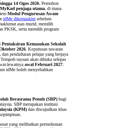
 hingga 14 Ogos 2026
. Pemohon
MyKad penjaga utama
, di mana
stem
Modul Pengurusan Awam
am
idMe dikemaskini
sebelum
maklumat asas murid, memilih
ran PKSK, serta memilih program
i
Pentaksiran Kemasukan Sekolah
 Oktober 2026
. Keputusan tawaran
, dan pendaftaran pelajar yang berjaya
. Tempoh rayuan akan dibuka selepas
ewat-lewatnya
awal Februari 2027
.
alam idMe boleh menyebabkan
olah Berasrama Penuh (SBP)
bagi
laysia. SBP merupakan institusi
alaysia (KPM)
dan diwujudkan khas
 kepimpinan.
pusat yang melibatkan permohonan