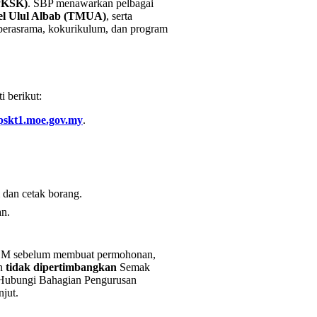
PKSK)
. SBP menawarkan pelbagai
l Ulul Albab (TMUA)
, serta
 berasrama, kokurikulum, dan program
i berikut:
spskt1.moe.gov.my
.
 dan cetak borang.
an.
DM sebelum membuat permohonan,
an
tidak dipertimbangkan
Semak
. Hubungi Bahagian Pengurusan
jut.