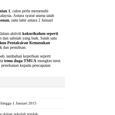
atan 1
, calon perlu memenuhi
laysia. Antara syarat utama ialah
honan
, iaitu lahir antara 2 Januari
 dalam aktiviti
kokurikulum seperti
 dan sahsiah yang baik. Salah satu
lam Pentaksiran Kemasukan
k dan penulisan.
ab, tambahan keperluan seperti
rta
temu duga TMUA
mungkin turut
gan penekanan kepada pencapaian
4 hingga 1 Januari 2015
ng dalam sekolah rendah