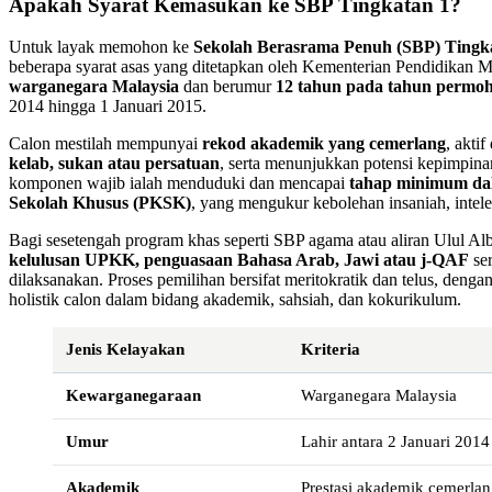
Apakah Syarat Kemasukan ke SBP Tingkatan 1?
Untuk layak memohon ke
Sekolah Berasrama Penuh (SBP) Tingk
beberapa syarat asas yang ditetapkan oleh Kementerian Pendidikan Ma
warganegara Malaysia
dan berumur
12 tahun pada tahun permo
2014 hingga 1 Januari 2015.
Calon mestilah mempunyai
rekod akademik yang cemerlang
, aktif
kelab, sukan atau persatuan
, serta menunjukkan potensi kepimpinan
komponen wajib ialah menduduki dan mencapai
tahap minimum da
Sekolah Khusus (PKSK)
, yang mengukur kebolehan insaniah, intele
Bagi sesetengah program khas seperti SBP agama atau aliran Ulul Alb
kelulusan UPKK, penguasaan Bahasa Arab, Jawi atau j-QAF
se
dilaksanakan. Proses pemilihan bersifat meritokratik dan telus, den
holistik calon dalam bidang akademik, sahsiah, dan kokurikulum.
Jenis Kelayakan
Kriteria
Kewarganegaraan
Warganegara Malaysia
Umur
Lahir antara 2 Januari 201
Akademik
Prestasi akademik cemerla