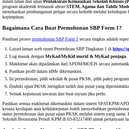
dalam talian dan ujian
Pentaksiran Kemasukan Sekolah Khusus (
program akademik termasuk aliran
STEM, Agama dan Tahfiz Mode
menekankan pembangunan pelajar secara holistik melalui kehidupan
kepimpinan.
Bagaimana Cara Buat Permohonan SBP Form 1?
Panduan proses
permohonan SBP Form 1
secara ringkas adalah sepert
Layari laman web rasmi Permohoan SBP Tingkatan 1 di
https://
Log masuk dengan
MyKad/MyKid murid & MyKad penjaga
.
Maklumat akan dipadankan dari APDM/MOEIS secara automatik
Pastikan profil dalam idMe dikemaskini.
Isi permohonan, pilih sekolah & pusat PKSK, pilih pakej program
Duduki ujian PKSK mengikut tarikh dan pusat yang diperuntukk
Semak keputusan tawaran dan buat rayuan jika perlu.
Pastikan semua maklumat dikemaskini dalam sistem SPATKPM/AP
kerana kesilapan atau ketidaktepatan boleh menyebabkan permohon
status permohonan dan pusat ujian PKSK melalui sistem yang sama
Sekolah Berasrama Penuh KPM di 03-83217400 untuk pertanyaan lan