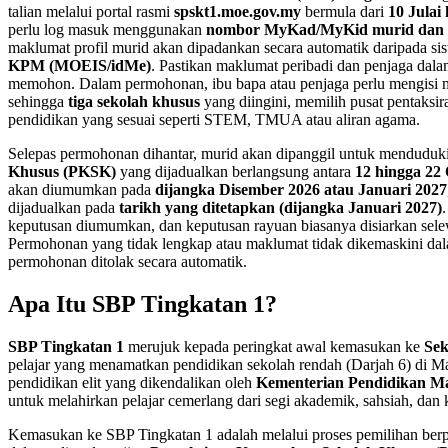
talian melalui portal rasmi
spskt1.moe.gov.my
bermula dari
10 Julai
perlu log masuk menggunakan
nombor MyKad/MyKid murid dan 
maklumat profil murid akan dipadankan secara automatik daripada si
KPM (MOEIS/idMe)
. Pastikan maklumat peribadi dan penjaga dal
memohon. Dalam permohonan, ibu bapa atau penjaga perlu mengisi 
sehingga
tiga sekolah khusus
yang diingini, memilih pusat pentaksi
pendidikan yang sesuai seperti STEM, TMUA atau aliran agama.
Selepas permohonan dihantar, murid akan dipanggil untuk menduduk
Khusus (PKSK)
yang dijadualkan berlangsung antara
12 hingga 22
akan diumumkan pada
dijangka Disember 2026 atau Januari 2027
dijadualkan pada
tarikh yang ditetapkan (dijangka Januari 2027)
keputusan diumumkan, dan keputusan rayuan biasanya disiarkan sel
Permohonan yang tidak lengkap atau maklumat tidak dikemaskini d
permohonan ditolak secara automatik.
Apa Itu SBP Tingkatan 1?
SBP Tingkatan 1
merujuk kepada peringkat awal kemasukan ke
Sek
pelajar yang menamatkan pendidikan sekolah rendah (Darjah 6) di Ma
pendidikan elit yang dikendalikan oleh
Kementerian Pendidikan M
untuk melahirkan pelajar cemerlang dari segi akademik, sahsiah, dan
Kemasukan ke SBP Tingkatan 1 adalah melalui proses pemilihan ber