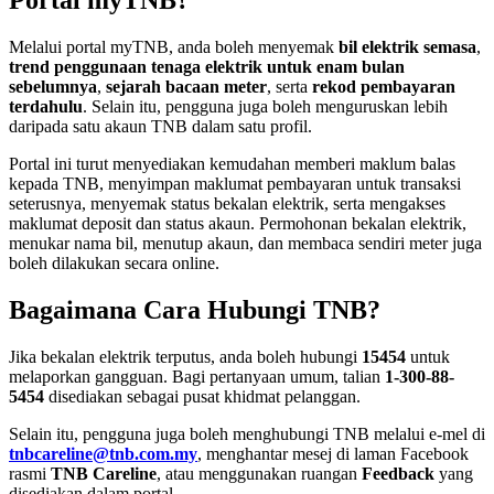
Portal myTNB?
Melalui portal myTNB, anda boleh menyemak
bil elektrik semasa
,
trend penggunaan tenaga elektrik untuk enam bulan
sebelumnya
,
sejarah bacaan meter
, serta
rekod pembayaran
terdahulu
. Selain itu, pengguna juga boleh menguruskan lebih
daripada satu akaun TNB dalam satu profil.
Portal ini turut menyediakan kemudahan memberi maklum balas
kepada TNB, menyimpan maklumat pembayaran untuk transaksi
seterusnya, menyemak status bekalan elektrik, serta mengakses
maklumat deposit dan status akaun. Permohonan bekalan elektrik,
menukar nama bil, menutup akaun, dan membaca sendiri meter juga
boleh dilakukan secara online.
Bagaimana Cara Hubungi TNB?
Jika bekalan elektrik terputus, anda boleh hubungi
15454
untuk
melaporkan gangguan. Bagi pertanyaan umum, talian
1-300-88-
5454
disediakan sebagai pusat khidmat pelanggan.
Selain itu, pengguna juga boleh menghubungi TNB melalui e-mel di
tnbcareline@tnb.com.my
, menghantar mesej di laman Facebook
rasmi
TNB Careline
, atau menggunakan ruangan
Feedback
yang
disediakan dalam portal.