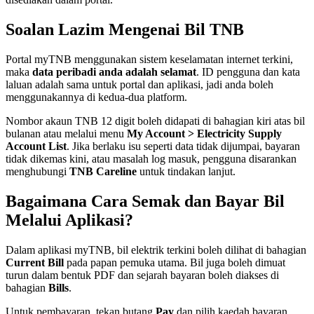
Soalan Lazim Mengenai Bil TNB
Portal myTNB menggunakan sistem keselamatan internet terkini,
maka
data peribadi anda adalah selamat
. ID pengguna dan kata
laluan adalah sama untuk portal dan aplikasi, jadi anda boleh
menggunakannya di kedua-dua platform.
Nombor akaun TNB 12 digit boleh didapati di bahagian kiri atas bil
bulanan atau melalui menu
My Account > Electricity Supply
Account List
. Jika berlaku isu seperti data tidak dijumpai, bayaran
tidak dikemas kini, atau masalah log masuk, pengguna disarankan
menghubungi
TNB Careline
untuk tindakan lanjut.
Bagaimana Cara Semak dan Bayar Bil
Melalui Aplikasi?
Dalam aplikasi myTNB, bil elektrik terkini boleh dilihat di bahagian
Current Bill
pada papan pemuka utama. Bil juga boleh dimuat
turun dalam bentuk PDF dan sejarah bayaran boleh diakses di
bahagian
Bills
.
Untuk pembayaran, tekan butang
Pay
dan pilih kaedah bayaran