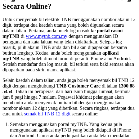
Secara Online?
Untuk menyemak bil elektrik TNB menggunakan nombor akaun 12
digit, terdapat dua kaedah utama yang boleh digunakan secara
dalam talian. Pertama, anda boleh log masuk ke
portal rasmi
myTNB
di
www.mytnb.com.my
dengan menggunakan ID
pengguna dan kata laluan yang telah didaftarkan. Selepas log
masuk, pilih akaun TNB anda dan bil akan dipaparkan bersama
butiran lengkap. Kedua, anda boleh menggunakan
aplikasi
myTNB
yang boleh dimuat turun di peranti iPhone atau Android.
Setelah mendaftar dan log masuk, bil terkini serta baki semasa akan
dipaparkan pada skrin utama aplikasi.
Selain kaedah dalam talian, anda juga boleh menyemak bil TNB 12
digit dengan menghubungi
TNB Customer Care
di talian
1300 88
5454
. Talian ini beroperasi dari hari Isnin hingga Jumaat, bermula
jam 8 pagi hingga 7 malam. Pegawai khidmat pelanggan akan
membantu anda menyemak butiran bil dengan menggunakan
nombor akaun 12 digit yang diberikan. Secara ringkas, terdapat dua
cara untuk
semak bil TNB 12 digit
secara online:
Semakan menggunakan portal myTNB. Yang kedua pula
menggunakan aplikasi myTNB yang boleh didapati di iPhone
dan Android. Cuma anda perlu pastikan anda telah mendaftar