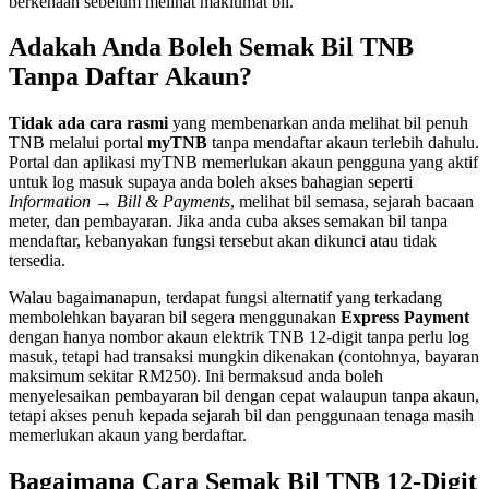
berkenaan sebelum melihat maklumat bil.
Adakah Anda Boleh Semak Bil TNB
Tanpa Daftar Akaun?
Tidak ada cara rasmi
yang membenarkan anda melihat bil penuh
TNB melalui portal
myTNB
tanpa mendaftar akaun terlebih dahulu.
Portal dan aplikasi myTNB memerlukan akaun pengguna yang aktif
untuk log masuk supaya anda boleh akses bahagian seperti
Information → Bill & Payments
, melihat bil semasa, sejarah bacaan
meter, dan pembayaran. Jika anda cuba akses semakan bil tanpa
mendaftar, kebanyakan fungsi tersebut akan dikunci atau tidak
tersedia.
Walau bagaimanapun, terdapat fungsi alternatif yang terkadang
membolehkan bayaran bil segera menggunakan
Express Payment
dengan hanya nombor akaun elektrik TNB 12-digit tanpa perlu log
masuk, tetapi had transaksi mungkin dikenakan (contohnya, bayaran
maksimum sekitar RM250). Ini bermaksud anda boleh
menyelesaikan pembayaran bil dengan cepat walaupun tanpa akaun,
tetapi akses penuh kepada sejarah bil dan penggunaan tenaga masih
memerlukan akaun yang berdaftar.
Bagaimana Cara Semak Bil TNB 12-Digit