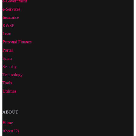
e-Government
e-Services
Insurance
KWSP
Loan
Personal Finance
Portal
Scam
Security
Technology
Tools
Utilities
ABOUT
Home
About Us