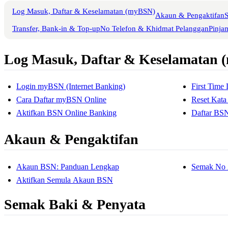
Log Masuk, Daftar & Keselamatan (myBSN)
Akaun & Pengaktifan
Transfer, Bank-in & Top-up
No Telefon & Khidmat Pelanggan
Pinja
Log Masuk, Daftar & Keselamatan
Login myBSN (Internet Banking)
First Tim
Cara Daftar myBSN Online
Reset Kat
Aktifkan BSN Online Banking
Daftar BS
Akaun & Pengaktifan
Akaun BSN: Panduan Lengkap
Semak No
Aktifkan Semula Akaun BSN
Semak Baki & Penyata