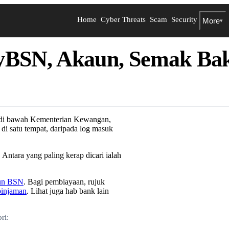
Home
Cyber Threats
Scam
Security
More
▾
BSN, Akaun, Semak Baki
n di bawah Kementerian Kewangan,
i satu tempat, daripada log masuk
. Antara yang paling kerap dicari ialah
aun BSN
. Bagi pembiayaan, rujuk
pinjaman
. Lihat juga hab bank lain
ri: