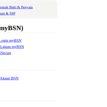
Semak Baki & Penyata
man & SSP
 (myBSN)
e Login myBSN
a Laluan myBSN
NSecure
 Akaun BSN