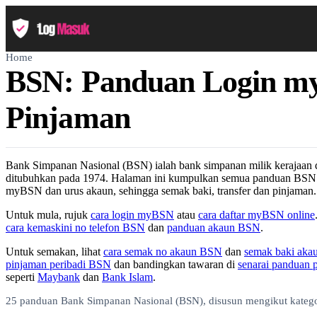
Home
BSN: Panduan Login my
Pinjaman
Bank Simpanan Nasional (BSN) ialah bank simpanan milik kerajaa
ditubuhkan pada 1974. Halaman ini kumpulkan semua panduan BSN d
myBSN dan urus akaun, sehingga semak baki, transfer dan pinjaman.
Untuk mula, rujuk
cara login myBSN
atau
cara daftar myBSN online
cara kemaskini no telefon BSN
dan
panduan akaun BSN
.
Untuk semakan, lihat
cara semak no akaun BSN
dan
semak baki ak
pinjaman peribadi BSN
dan bandingkan tawaran di
senarai panduan 
seperti
Maybank
dan
Bank Islam
.
25 panduan Bank Simpanan Nasional (BSN), disusun mengikut katego