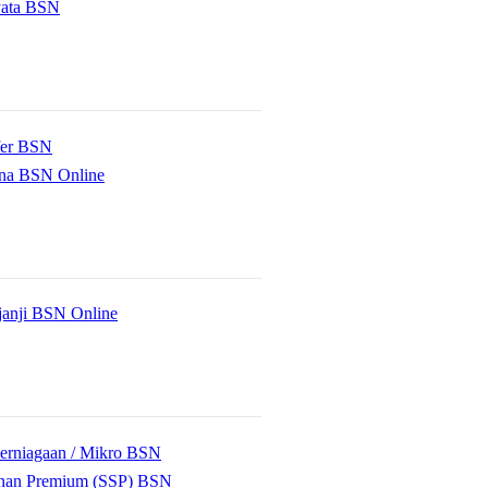
yata BSN
fer BSN
na BSN Online
anji BSN Online
erniagaan / Mikro BSN
anan Premium (SSP) BSN