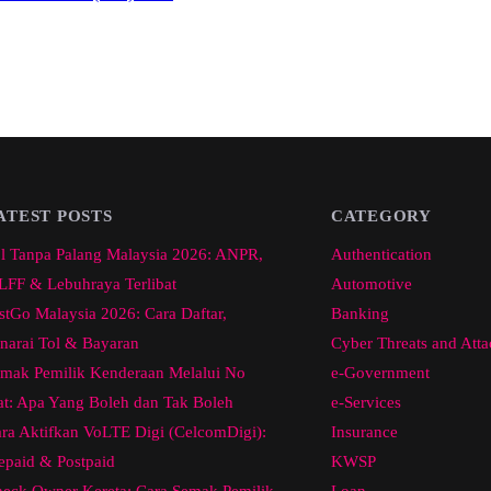
ATEST POSTS
CATEGORY
l Tanpa Palang Malaysia 2026: ANPR,
Authentication
FF & Lebuhraya Terlibat
Automotive
stGo Malaysia 2026: Cara Daftar,
Banking
narai Tol & Bayaran
Cyber Threats and Atta
mak Pemilik Kenderaan Melalui No
e-Government
at: Apa Yang Boleh dan Tak Boleh
e-Services
ra Aktifkan VoLTE Digi (CelcomDigi):
Insurance
epaid & Postpaid
KWSP
eck Owner Kereta: Cara Semak Pemilik
Loan