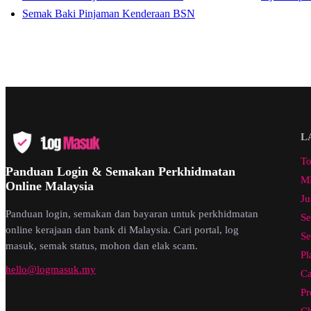
Semak Baki Pinjaman Kenderaan BSN
L
To
Panduan Login & Semakan Perkhidmatan
ML
Online Malaysia
Ju
Panduan login, semakan dan bayaran untuk perkhidmatan
Se
online kerajaan dan bank di Malaysia. Cari portal, log
Se
masuk, semak status, mohon dan elak scam.
Pl
hello@logmasuk.my
Ca
Pr
Ch