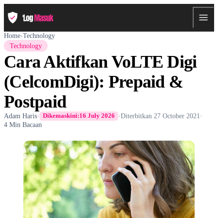
Home
›
Technology
Technology
Cara Aktifkan VoLTE Digi
(CelcomDigi): Prepaid &
Postpaid
Adam Haris
·
·
Diterbitkan
27 October 2021
·
Dikemaskini:
16 July 2026
4 Min Bacaan