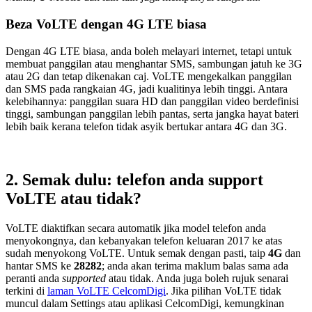
Beza VoLTE dengan 4G LTE biasa
Dengan 4G LTE biasa, anda boleh melayari internet, tetapi untuk
membuat panggilan atau menghantar SMS, sambungan jatuh ke 3G
atau 2G dan tetap dikenakan caj. VoLTE mengekalkan panggilan
dan SMS pada rangkaian 4G, jadi kualitinya lebih tinggi. Antara
kelebihannya: panggilan suara HD dan panggilan video berdefinisi
tinggi, sambungan panggilan lebih pantas, serta jangka hayat bateri
lebih baik kerana telefon tidak asyik bertukar antara 4G dan 3G.
2. Semak dulu: telefon anda support
VoLTE atau tidak?
VoLTE diaktifkan secara automatik jika model telefon anda
menyokongnya, dan kebanyakan telefon keluaran 2017 ke atas
sudah menyokong VoLTE. Untuk semak dengan pasti, taip
4G
dan
hantar SMS ke
28282
; anda akan terima maklum balas sama ada
peranti anda
supported
atau tidak. Anda juga boleh rujuk senarai
terkini di
laman VoLTE CelcomDigi
. Jika pilihan VoLTE tidak
muncul dalam Settings atau aplikasi CelcomDigi, kemungkinan