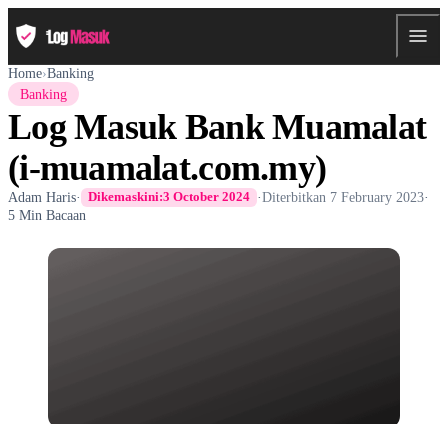
Home
›
Banking
Banking
Log Masuk Bank Muamalat
(i-muamalat.com.my)
Adam Haris
·
·
Diterbitkan
7 February 2023
·
Dikemaskini:
3 October 2024
5 Min Bacaan