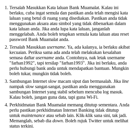
Tersalah Masukkan Kata laluan Bank Muamalat. Kalau ini
berlaku, cuba ingat semula dan pastikan anda telah mengisi kata
laluan yang betul di ruang yang disediakan. Pastikan anda tidak
menggunakan aksara atau simbol yang tidak dibenarkan dalam
kata laluan anda. Jika anda lupa kata laluan, janganlah
menggelabah. Anda boleh tetapkan semula kata laluan atau reset
password Bank Muamalat anda.
Tersalah Masukkan
username
. Ya, ada kalanya, ia berlaku akibat
kecuaian. Periksa sama ada anda telah melakukan kesalahan
semasa daftar
username
anda. Contohnya, nak letak username
"farhan1992", tapi tersilap "farhan1993". Jika ini berlaku, anda
perlu hubungi bank anda untuk mendapatkan bantuan. Mungkin
boleh tukar, mungkin tidak boleh.
Sambungan Internet
slow
macam siput dan bermasalah. Jika
line
nampak
slow
sangat-sangat, pastikan anda menggunakan
sambungan Internet yang stabil sebelum mencuba log masuk.
Kalau boleh, jangan guna data, tapi guna Wi-Fi.
Perkhidmatan Bank Muamalat memang ditutup sementara. Anda
perlu pastikan perkhidmatan Internet Banking tidak ditutup
untuk
maintenance
atau sebab lain. Klik-klik sana sini, tak jadi.
Memanglah, sebab dia
down
. Boleh rujuk Twitter untuk melihat
status terkini.