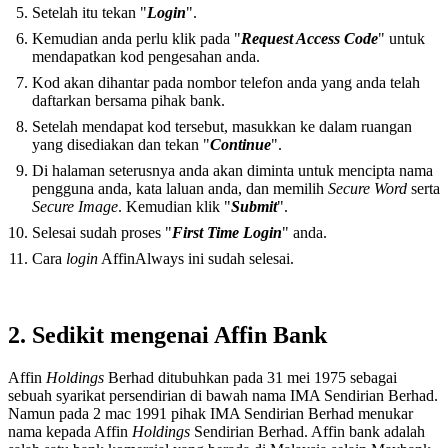
Setelah itu tekan "
Login
".
Kemudian anda perlu klik pada "
Request Access Code
" untuk
mendapatkan kod pengesahan anda.
Kod akan dihantar pada nombor telefon anda yang anda telah
daftarkan bersama pihak bank.
Setelah mendapat kod tersebut, masukkan ke dalam ruangan
yang disediakan dan tekan "
Continue
".
Di halaman seterusnya anda akan diminta untuk mencipta nama
pengguna anda, kata laluan anda, dan memilih
Secure Word
serta
Secure Image
. Kemudian klik "
Submit
".
Selesai sudah proses "
First Time
Login
" anda.
Cara
login
AffinAlways ini sudah selesai.
2. Sedikit mengenai Affin Bank
Affin
Holdings
Berhad ditubuhkan pada 31 mei 1975 sebagai
sebuah syarikat persendirian di bawah nama IMA Sendirian Berhad.
Namun pada 2 mac 1991 pihak IMA Sendirian Berhad menukar
nama kepada Affin
Holdings
Sendirian Berhad. Affin bank adalah