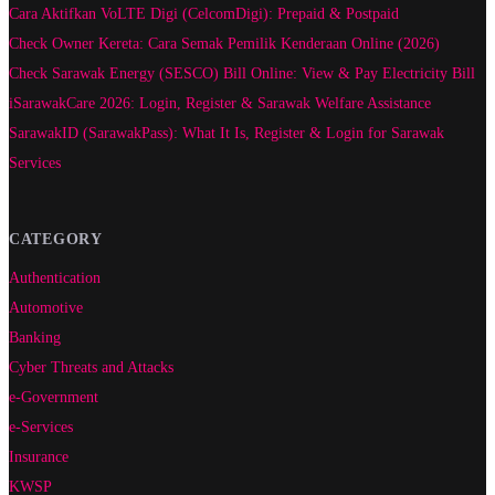
Cara Aktifkan VoLTE Digi (CelcomDigi): Prepaid & Postpaid
Check Owner Kereta: Cara Semak Pemilik Kenderaan Online (2026)
Check Sarawak Energy (SESCO) Bill Online: View & Pay Electricity Bill
iSarawakCare 2026: Login, Register & Sarawak Welfare Assistance
SarawakID (SarawakPass): What It Is, Register & Login for Sarawak
Services
CATEGORY
Authentication
Automotive
Banking
Cyber Threats and Attacks
e-Government
e-Services
Insurance
KWSP