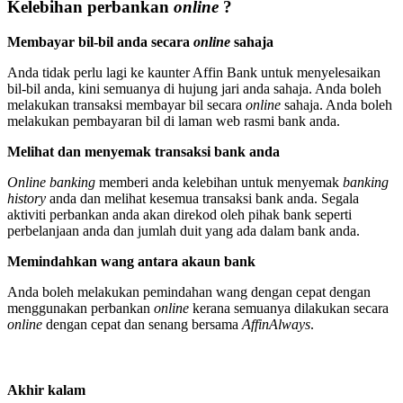
Kelebihan perbankan
online
?
Membayar bil-bil anda secara
online
sahaja
Anda tidak perlu lagi ke kaunter Affin Bank untuk menyelesaikan
bil-bil anda, kini semuanya di hujung jari anda sahaja. Anda boleh
melakukan transaksi membayar bil secara
online
sahaja. Anda boleh
melakukan pembayaran bil di laman web rasmi bank anda.
Melihat dan menyemak transaksi bank anda
Online banking
memberi anda kelebihan untuk menyemak
banking
history
anda dan melihat kesemua transaksi bank anda. Segala
aktiviti perbankan anda akan direkod oleh pihak bank seperti
perbelanjaan anda dan jumlah duit yang ada dalam bank anda.
Memindahkan wang antara akaun bank
Anda boleh melakukan pemindahan wang dengan cepat dengan
menggunakan perbankan
online
kerana semuanya dilakukan secara
online
dengan cepat dan senang bersama
AffinAlways
.
Akhir kalam