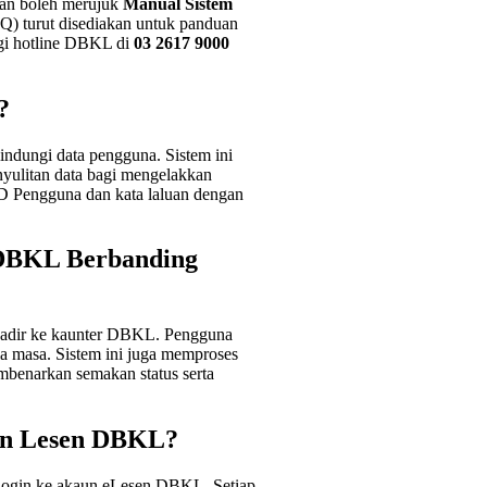
uan boleh merujuk
Manual Sistem
Q) turut disediakan untuk panduan
ngi hotline DBKL di
03 2617 9000
?
ndungi data pengguna. Sistem ini
ulitan data bagi mengelakkan
ID Pengguna dan kata laluan dengan
DBKL Berbanding
adir ke kaunter DBKL. Pengguna
a masa. Sistem ini juga memproses
benarkan semakan status serta
an Lesen DBKL?
login ke akaun eLesen DBKL. Setiap