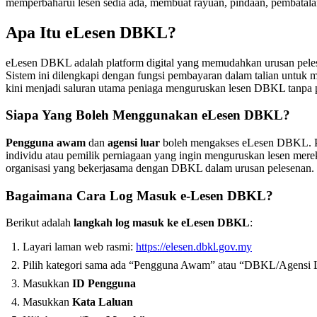
memperbaharui lesen sedia ada, membuat rayuan, pindaan, pembatal
Apa Itu eLesen DBKL?
eLesen DBKL adalah platform digital yang memudahkan urusan pele
Sistem ini dilengkapi dengan fungsi pembayaran dalam talian untuk 
kini menjadi saluran utama peniaga menguruskan lesen DBKL tanpa pe
Siapa Yang Boleh Menggunakan eLesen DBKL?
Pengguna awam
dan
agensi luar
boleh mengakses eLesen DBKL. 
individu atau pemilik perniagaan yang ingin menguruskan lesen mere
organisasi yang bekerjasama dengan DBKL dalam urusan pelesenan.
Bagaimana Cara Log Masuk e-Lesen DBKL?
Berikut adalah
langkah log masuk ke eLesen DBKL
:
Layari laman web rasmi:
https://elesen.dbkl.gov.my
Pilih kategori sama ada “Pengguna Awam” atau “DBKL/Agensi 
Masukkan
ID Pengguna
Masukkan
Kata Laluan