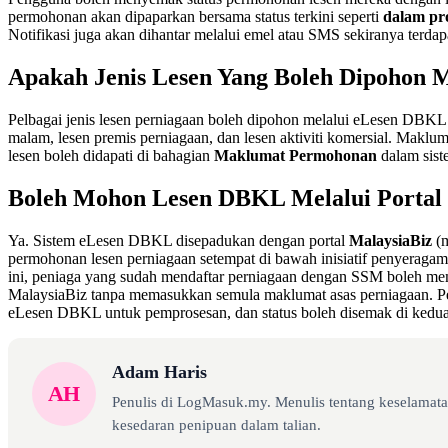
permohonan akan dipaparkan bersama status terkini seperti
dalam pr
Notifikasi juga akan dihantar melalui emel atau SMS sekiranya terdap
Apakah Jenis Lesen Yang Boleh Dipohon 
Pelbagai jenis lesen perniagaan boleh dipohon melalui eLesen DBKL t
malam, lesen premis perniagaan, dan lesen aktiviti komersial. Makluma
lesen boleh didapati di bahagian
Maklumat Permohonan
dalam sist
Boleh Mohon Lesen DBKL Melalui Portal
Ya. Sistem eLesen DBKL disepadukan dengan portal
MalaysiaBiz
(m
permohonan lesen perniagaan setempat di bawah inisiatif penyeragama
ini, peniaga yang sudah mendaftar perniagaan dengan SSM boleh m
MalaysiaBiz tanpa memasukkan semula maklumat asas perniagaan. P
eLesen DBKL untuk pemprosesan, dan status boleh disemak di kedua-
Adam Haris
AH
Penulis di LogMasuk.my. Menulis tentang keselamatan
kesedaran penipuan dalam talian.