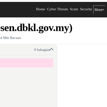
Home
Cyber Threats
Scam
Security
More
▾
sen.dbkl.gov.my)
·
4 Min Bacaan
9 bahagian