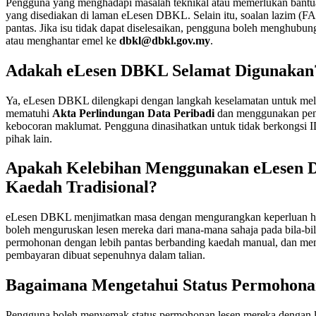
Pengguna yang menghadapi masalah teknikal atau memerlukan bant
yang disediakan di laman eLesen DBKL. Selain itu, soalan lazim (FA
pantas. Jika isu tidak dapat diselesaikan, pengguna boleh menghubu
atau menghantar emel ke
dbkl@dbkl.gov.my
.
Adakah eLesen DBKL Selamat Digunakan
Ya, eLesen DBKL dilengkapi dengan langkah keselamatan untuk meli
mematuhi
Akta Perlindungan Data Peribadi
dan menggunakan peny
kebocoran maklumat. Pengguna dinasihatkan untuk tidak berkongsi 
pihak lain.
Apakah Kelebihan Menggunakan eLesen 
Kaedah Tradisional?
eLesen DBKL menjimatkan masa dengan mengurangkan keperluan h
boleh menguruskan lesen mereka dari mana-mana sahaja pada bila-bil
permohonan dengan lebih pantas berbanding kaedah manual, dan mem
pembayaran dibuat sepenuhnya dalam talian.
Bagaimana Mengetahui Status Permohon
Pengguna boleh menyemak status permohonan lesen mereka dengan 