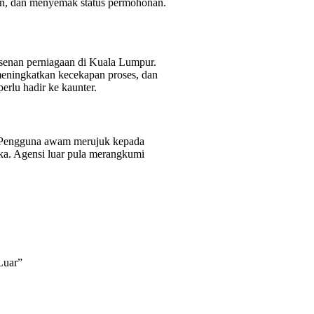
an, dan menyemak status permohonan.
senan perniagaan di Kuala Lumpur.
meningkatkan kecekapan proses, dan
rlu hadir ke kaunter.
Pengguna awam merujuk kepada
ka. Agensi luar pula merangkumi
Luar”