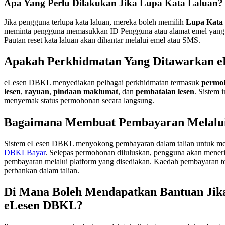
Apa Yang Perlu Dilakukan Jika Lupa Kata Laluan?
Jika pengguna terlupa kata laluan, mereka boleh memilih
Lupa Kata
meminta pengguna memasukkan ID Pengguna atau alamat emel yang di
Pautan reset kata laluan akan dihantar melalui emel atau SMS.
Apakah Perkhidmatan Yang Ditawarkan 
eLesen DBKL menyediakan pelbagai perkhidmatan termasuk
permoh
lesen
,
rayuan
,
pindaan maklumat
, dan
pembatalan lesen
. Sistem
menyemak status permohonan secara langsung.
Bagaimana Membuat Pembayaran Melalu
Sistem eLesen DBKL menyokong pembayaran dalam talian untuk m
DBKLBayar
. Selepas permohonan diluluskan, pengguna akan mener
pembayaran melalui platform yang disediakan. Kaedah pembayaran ter
perbankan dalam talian.
Di Mana Boleh Mendapatkan Bantuan Jik
eLesen DBKL?