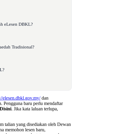
lah eLesen DBKL?
edah Tradisional?
KL?
://elesen.dbkl.gov.my/
dan
n. Pengguna baru perlu mendaftar
Disini
. Jika kata laluan terlupa,
am talian yang disediakan oleh Dewan
na memohon lesen baru,