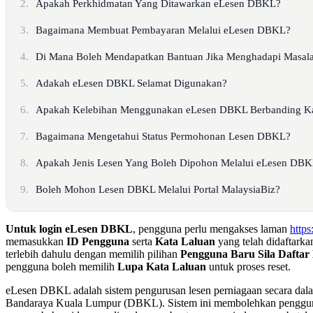
2.
Apakah Perkhidmatan Yang Ditawarkan eLesen DBKL?
3.
Bagaimana Membuat Pembayaran Melalui eLesen DBKL?
4.
Di Mana Boleh Mendapatkan Bantuan Jika Menghadapi Masa
5.
Adakah eLesen DBKL Selamat Digunakan?
6.
Apakah Kelebihan Menggunakan eLesen DBKL Berbanding Ka
7.
Bagaimana Mengetahui Status Permohonan Lesen DBKL?
8.
Apakah Jenis Lesen Yang Boleh Dipohon Melalui eLesen DB
9.
Boleh Mohon Lesen DBKL Melalui Portal MalaysiaBiz?
Untuk login eLesen DBKL
, pengguna perlu mengakses laman
https
memasukkan
ID Pengguna
serta
Kata Laluan
yang telah didaftarka
terlebih dahulu dengan memilih pilihan
Pengguna Baru Sila Daftar 
pengguna boleh memilih
Lupa Kata Laluan
untuk proses reset.
eLesen DBKL adalah sistem pengurusan lesen perniagaan secara dal
Bandaraya Kuala Lumpur (DBKL). Sistem ini membolehkan penggu