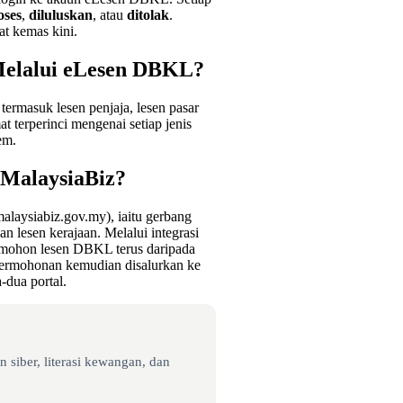
oses
,
diluluskan
, atau
ditolak
.
at kemas kini.
Melalui eLesen DBKL?
ermasuk lesen penjaja, lesen pasar
t terperinci mengenai setiap jenis
em.
 MalaysiaBiz?
alaysiabiz.gov.my), iaitu gerbang
n lesen kerajaan. Melalui integrasi
emohon lesen DBKL terus daripada
ermohonan kemudian disalurkan ke
dua portal.
 siber, literasi kewangan, dan