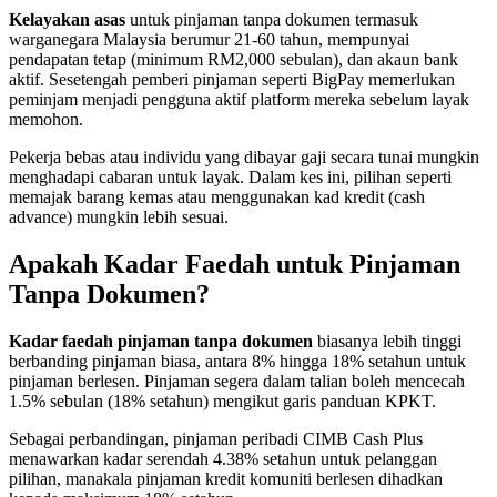
Kelayakan asas
untuk pinjaman tanpa dokumen termasuk
warganegara Malaysia berumur 21-60 tahun, mempunyai
pendapatan tetap (minimum RM2,000 sebulan), dan akaun bank
aktif. Sesetengah pemberi pinjaman seperti BigPay memerlukan
peminjam menjadi pengguna aktif platform mereka sebelum layak
memohon.
Pekerja bebas atau individu yang dibayar gaji secara tunai mungkin
menghadapi cabaran untuk layak. Dalam kes ini, pilihan seperti
memajak barang kemas atau menggunakan kad kredit (cash
advance) mungkin lebih sesuai.
Apakah Kadar Faedah untuk Pinjaman
Tanpa Dokumen?
Kadar faedah pinjaman tanpa dokumen
biasanya lebih tinggi
berbanding pinjaman biasa, antara 8% hingga 18% setahun untuk
pinjaman berlesen. Pinjaman segera dalam talian boleh mencecah
1.5% sebulan (18% setahun) mengikut garis panduan KPKT.
Sebagai perbandingan, pinjaman peribadi CIMB Cash Plus
menawarkan kadar serendah 4.38% setahun untuk pelanggan
pilihan, manakala pinjaman kredit komuniti berlesen dihadkan