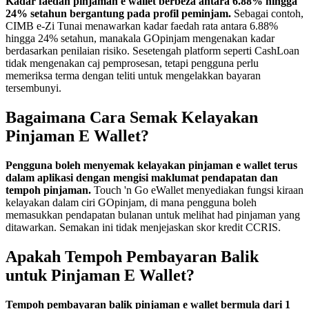
Kadar faedah pinjaman e wallet berbeza antara 6.88% hingga
24% setahun bergantung pada profil peminjam.
Sebagai contoh,
CIMB e-Zi Tunai menawarkan kadar faedah rata antara 6.88%
hingga 24% setahun, manakala GOpinjam mengenakan kadar
berdasarkan penilaian risiko. Sesetengah platform seperti CashLoan
tidak mengenakan caj pemprosesan, tetapi pengguna perlu
memeriksa terma dengan teliti untuk mengelakkan bayaran
tersembunyi.
Bagaimana Cara Semak Kelayakan
Pinjaman E Wallet?
Pengguna boleh menyemak kelayakan pinjaman e wallet terus
dalam aplikasi dengan mengisi maklumat pendapatan dan
tempoh pinjaman.
Touch 'n Go eWallet menyediakan fungsi kiraan
kelayakan dalam ciri GOpinjam, di mana pengguna boleh
memasukkan pendapatan bulanan untuk melihat had pinjaman yang
ditawarkan. Semakan ini tidak menjejaskan skor kredit CCRIS.
Apakah Tempoh Pembayaran Balik
untuk Pinjaman E Wallet?
Tempoh pembayaran balik pinjaman e wallet bermula dari 1