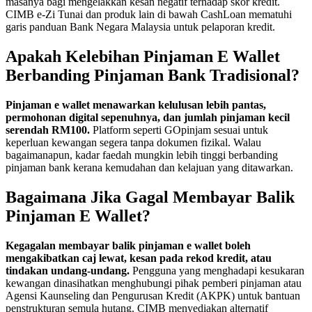
masanya bagi mengelakkan kesan negatif terhadap skor kredit.
CIMB e-Zi Tunai dan produk lain di bawah CashLoan mematuhi
garis panduan Bank Negara Malaysia untuk pelaporan kredit.
Apakah Kelebihan Pinjaman E Wallet
Berbanding Pinjaman Bank Tradisional?
Pinjaman e wallet menawarkan kelulusan lebih pantas,
permohonan digital sepenuhnya, dan jumlah pinjaman kecil
serendah RM100.
Platform seperti GOpinjam sesuai untuk
keperluan kewangan segera tanpa dokumen fizikal. Walau
bagaimanapun, kadar faedah mungkin lebih tinggi berbanding
pinjaman bank kerana kemudahan dan kelajuan yang ditawarkan.
Bagaimana Jika Gagal Membayar Balik
Pinjaman E Wallet?
Kegagalan membayar balik pinjaman e wallet boleh
mengakibatkan caj lewat, kesan pada rekod kredit, atau
tindakan undang-undang.
Pengguna yang menghadapi kesukaran
kewangan dinasihatkan menghubungi pihak pemberi pinjaman atau
Agensi Kaunseling dan Pengurusan Kredit (AKPK) untuk bantuan
penstrukturan semula hutang. CIMB menyediakan alternatif