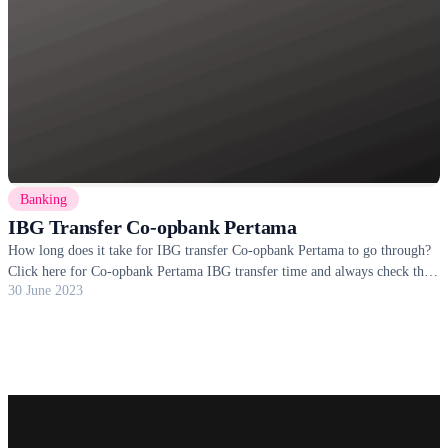
Banking
IBG Transfer Co-opbank Pertama
How long does it take for IBG transfer Co-opbank Pertama to go through?
Click here for Co-opbank Pertama IBG transfer time and always check the
30 June 2023
transfer status.