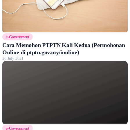
e-Government
Cara Memohon PTPTN Kali Kedua (Permohonan
Online di ptptn.gov.my/ionline)
26 July 2021
e-Government