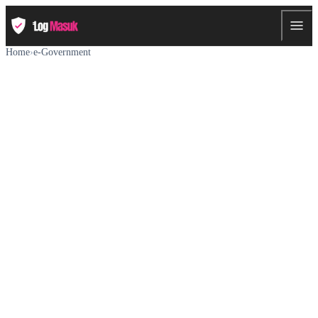
Home
›
e-Government