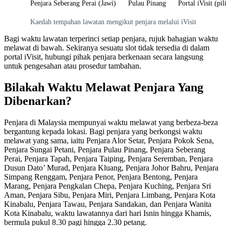
Penjara Seberang Perai (Jawi)
Pulau Pinang
Portal iVisit (p
Kaedah tempahan lawatan mengikut penjara melalui iVisit
Bagi waktu lawatan terperinci setiap penjara, rujuk bahagian waktu
melawat di bawah. Sekiranya sesuatu slot tidak tersedia di dalam
portal iVisit, hubungi pihak penjara berkenaan secara langsung
untuk pengesahan atau prosedur tambahan.
Bilakah Waktu Melawat Penjara Yang
Dibenarkan?
Penjara di Malaysia mempunyai waktu melawat yang berbeza-beza
bergantung kepada lokasi. Bagi penjara yang berkongsi waktu
melawat yang sama, iaitu Penjara Alor Setar, Penjara Pokok Sena,
Penjara Sungai Petani, Penjara Pulau Pinang, Penjara Seberang
Perai, Penjara Tapah, Penjara Taiping, Penjara Seremban, Penjara
Dusun Dato’ Murad, Penjara Kluang, Penjara Johor Bahru, Penjara
Simpang Renggam, Penjara Penor, Penjara Bentong, Penjara
Marang, Penjara Pengkalan Chepa, Penjara Kuching, Penjara Sri
Aman, Penjara Sibu, Penjara Miri, Penjara Limbang, Penjara Kota
Kinabalu, Penjara Tawau, Penjara Sandakan, dan Penjara Wanita
Kota Kinabalu, waktu lawatannya dari hari Isnin hingga Khamis,
bermula pukul 8.30 pagi hingga 2.30 petang.