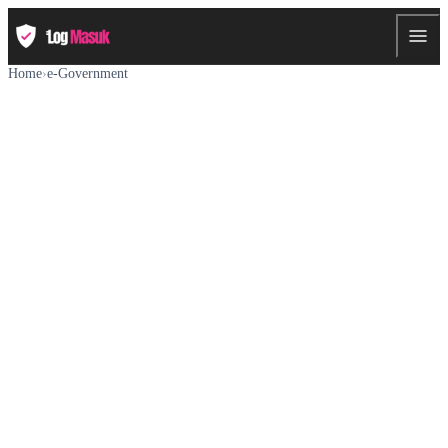
Home
›
e-Government