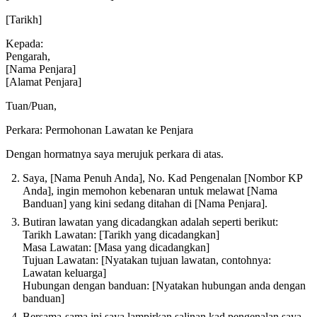
[Tarikh]
Kepada:
Pengarah,
[Nama Penjara]
[Alamat Penjara]
Tuan/Puan,
Perkara: Permohonan Lawatan ke Penjara
Dengan hormatnya saya merujuk perkara di atas.
Saya, [Nama Penuh Anda], No. Kad Pengenalan [Nombor KP
Anda], ingin memohon kebenaran untuk melawat [Nama
Banduan] yang kini sedang ditahan di [Nama Penjara].
Butiran lawatan yang dicadangkan adalah seperti berikut:
Tarikh Lawatan: [Tarikh yang dicadangkan]
Masa Lawatan: [Masa yang dicadangkan]
Tujuan Lawatan: [Nyatakan tujuan lawatan, contohnya:
Lawatan keluarga]
Hubungan dengan banduan: [Nyatakan hubungan anda dengan
banduan]
Bersama-sama ini saya lampirkan salinan kad pengenalan saya