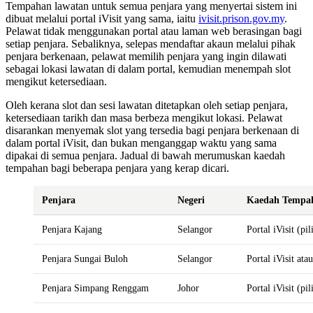
Tempahan lawatan untuk semua penjara yang menyertai sistem ini
dibuat melalui portal iVisit yang sama, iaitu
ivisit.prison.gov.my
.
Pelawat tidak menggunakan portal atau laman web berasingan bagi
setiap penjara. Sebaliknya, selepas mendaftar akaun melalui pihak
penjara berkenaan, pelawat memilih penjara yang ingin dilawati
sebagai lokasi lawatan di dalam portal, kemudian menempah slot
mengikut ketersediaan.
Oleh kerana slot dan sesi lawatan ditetapkan oleh setiap penjara,
ketersediaan tarikh dan masa berbeza mengikut lokasi. Pelawat
disarankan menyemak slot yang tersedia bagi penjara berkenaan di
dalam portal iVisit, dan bukan menganggap waktu yang sama
dipakai di semua penjara. Jadual di bawah merumuskan kaedah
tempahan bagi beberapa penjara yang kerap dicari.
Penjara
Negeri
Kaedah Tempa
Penjara Kajang
Selangor
Portal iVisit (p
Penjara Sungai Buloh
Selangor
Portal iVisit at
Penjara Simpang Renggam
Johor
Portal iVisit (p