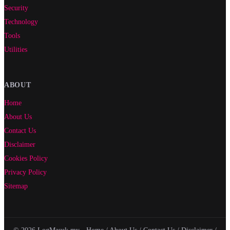
Security
Technology
Tools
Utilities
ABOUT
Home
About Us
Contact Us
Disclaimer
Cookies Policy
Privacy Policy
Sitemap
© 2026 LogMasuk.my ·
Home
/
About Us
/
Contact Us
/
Disclaimer
/