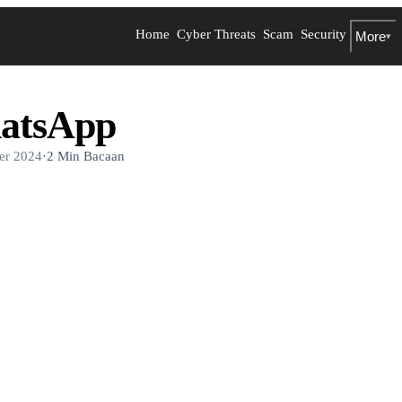
Home
Cyber Threats
Scam
Security
More
▾
hatsApp
er 2024
·
2 Min Bacaan