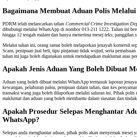
Bagaimana Membuat Aduan Polis Melalu
PDRM telah melancarkan talian
Commercial Crime Investigation Dep
dihubungi melalui WhatsApp di nombor 013-211 1222. Talian ini berop
hingga 12 tengah malam dan hanya menerima mesej teks; panggilan s
Melalui talian ini, orang ramai boleh melaporkan jenayah komersil se
Scam, penipuan jual beli, tipu pinjaman tidak wujud, serta pemalsu
talian ini juga boleh digunakan untuk mendapatkan maklumat atau per
Apakah Jenis Aduan Yang Boleh Dibuat M
Aduan yang boleh dibuat melalui WhatsApp termasuk laporan jenayah
kewangan, pelaburan palsu, penipuan dalam talian, dan kes penyamar
transaksi wang juga boleh dilaporkan melalui saluran ini. Pihak po
maklumat dan aduan yang boleh membantu dalam siasatan dan tindaka
Apakah Prosedur Selepas Menghantar Ad
WhatsApp?
Selepas anda menghantar aduan, pihak polis akan menyemak mesej ya