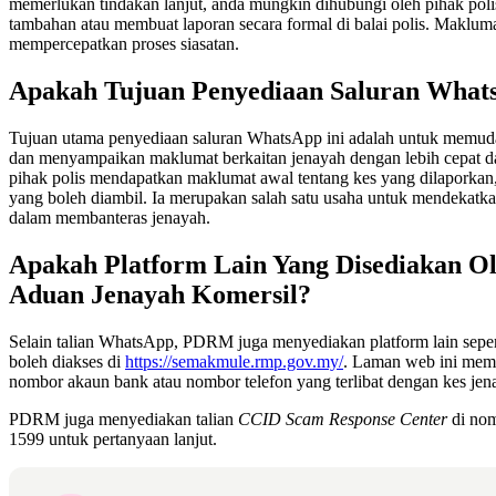
memerlukan tindakan lanjut, anda mungkin dihubungi oleh pihak po
tambahan atau membuat laporan secara formal di balai polis. Makluma
mempercepatkan proses siasatan.
Apakah Tujuan Penyediaan Saluran Wha
Tujuan utama penyediaan saluran WhatsApp ini adalah untuk memu
dan menyampaikan maklumat berkaitan jenayah dengan lebih cepat da
pihak polis mendapatkan maklumat awal tentang kes yang dilaporkan
yang boleh diambil. Ia merupakan salah satu usaha untuk mendekatk
dalam membanteras jenayah.
Apakah Platform Lain Yang Disediakan 
Aduan Jenayah Komersil?
Selain talian WhatsApp, PDRM juga menyediakan platform lain seper
boleh diakses di
https://semakmule.rmp.gov.my/
. Laman web ini mem
nombor akaun bank atau nombor telefon yang terlibat dengan kes jen
PDRM juga menyediakan talian
CCID Scam Response Center
di nom
1599 untuk pertanyaan lanjut.