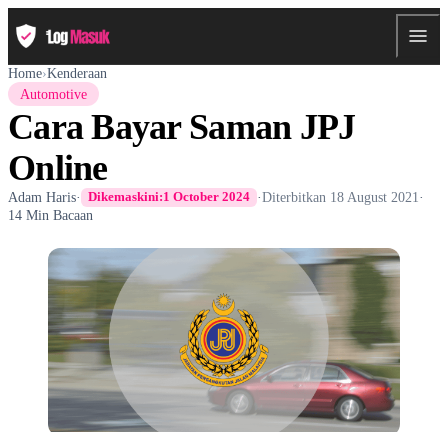
Home
›
Kenderaan
Automotive
Cara Bayar Saman JPJ
Online
Adam Haris
·
·
Diterbitkan
18 August 2021
·
Dikemaskini:
1 October 2024
14 Min Bacaan