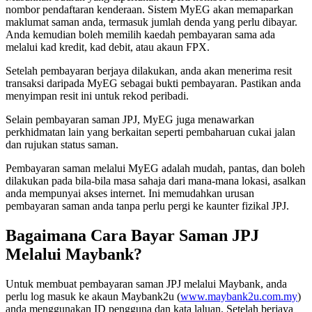
nombor pendaftaran kenderaan. Sistem MyEG akan memaparkan
maklumat saman anda, termasuk jumlah denda yang perlu dibayar.
Anda kemudian boleh memilih kaedah pembayaran sama ada
melalui kad kredit, kad debit, atau akaun FPX.
Setelah pembayaran berjaya dilakukan, anda akan menerima resit
transaksi daripada MyEG sebagai bukti pembayaran. Pastikan anda
menyimpan resit ini untuk rekod peribadi.
Selain pembayaran saman JPJ, MyEG juga menawarkan
perkhidmatan lain yang berkaitan seperti pembaharuan cukai jalan
dan rujukan status saman.
Pembayaran saman melalui MyEG adalah mudah, pantas, dan boleh
dilakukan pada bila-bila masa sahaja dari mana-mana lokasi, asalkan
anda mempunyai akses internet. Ini memudahkan urusan
pembayaran saman anda tanpa perlu pergi ke kaunter fizikal JPJ.
Bagaimana Cara Bayar Saman JPJ
Melalui Maybank?
Untuk membuat pembayaran saman JPJ melalui Maybank, anda
perlu log masuk ke akaun Maybank2u (
www.maybank2u.com.my
)
anda menggunakan ID pengguna dan kata laluan. Setelah berjaya