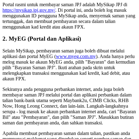
Portal rasmi untuk membayar saman JPJ adalah MySikap JPJ di
https://mysikap.jpj.gov.my/
. Di portal ini, anda boleh log masuk
menggunakan ID pengguna MySikap anda, menyemak saman yang
tertunggak, dan membuat pembayaran secara dalam talian
menggunakan kad kredit atau akaun FPX.
2. MyEG (Portal dan Aplikasi)
Selain MySikap, pembayaran saman juga boleh dibuat melalui
aplikasi dan portal MyEG (
www.myeg.com.my
). Anda hanya perlu
melog masuk ke akaun MyEG anda, pilih "Bayaran" dan kemudian
pilih "Bayaran Saman JPJ". Ikuti arahan pada skrin untuk
melengkapkan transaksi menggunakan kad kredit, kad debit, atau
akaun FPX.
Sekiranya anda pengguna perbankan internet, anda juga boleh
membayar saman JPJ melalui portal dan aplikasi perbankan dalam
talian bank-bank utama seperti Maybank2u, CIMB Clicks, RHB
Now, Hong Leong Connect, dan lain-lain. Langkah-langkahnya
serupa - log masuk ke akaun perbankan internet anda, cari "Bayaran
Bil" atau "Pembayaran", dan pilih "Saman JPJ". Masukkan butiran
saman dan pembayaran anda, dan sahkan transaksi.
Apabila membuat pembayaran saman dalam talian, pastikan anda
mempunyai maklumat yang diperlukan seperti nombor saman dan