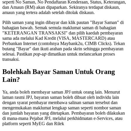
seperti No Saman, No Pendaftaran Kenderaan, Status, Keterangan,
dan Amaun (RM) akan dipaparkan. Sekiranya terdapat diskaun,
amaun yang tertera adalah setelah ditolak diskaun.
Pilih saman yang ingin dibayar dan klik pautan "Bayar Saman" di
bahagian bawah. Semak semula maklumat saman di bahagian
"KETERANGAN TRANSAKSI" dan pilih kaedah pembayaran
sama ada melalui Kad Kredit (VISA, MASTERCARD) atau
Perbankan Internet (contohnya Maybank2u, CIMB Clicks). Tekan
butang "Bayar" dan ikuti arahan pada skrin sehingga pembayaran
selesai. Pastikan
pop-up
dimatikan untuk melancarkan proses
transaksi.
Bolehkah Bayar Saman Untuk Orang
Lain?
Ya, anda boleh membayar saman JPJ untuk orang lain. Menurut
laman rasmi JPJ, bayaran saman boleh dibuat oleh individu lain
dengan syarat pembayar membawa salinan saman tersebut dan
mengemukakan maklumat lengkap saman seperti nombor saman
dan jumlah bayaran yang ditetapkan. Pembayaran boleh dilakukan
di mana-mana Pejabat JPJ, melalui perkhidmatan e-Services, atau
platform seperti MyEG dan Rilek