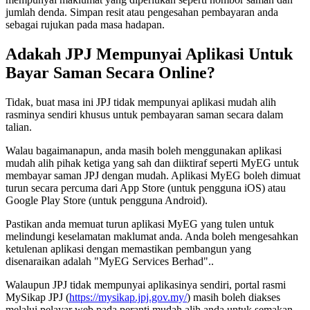
jumlah denda. Simpan resit atau pengesahan pembayaran anda
sebagai rujukan pada masa hadapan.
Adakah JPJ Mempunyai Aplikasi Untuk
Bayar Saman Secara Online?
Tidak, buat masa ini JPJ tidak mempunyai aplikasi mudah alih
rasminya sendiri khusus untuk pembayaran saman secara dalam
talian.
Walau bagaimanapun, anda masih boleh menggunakan aplikasi
mudah alih pihak ketiga yang sah dan diiktiraf seperti MyEG untuk
membayar saman JPJ dengan mudah. Aplikasi MyEG boleh dimuat
turun secara percuma dari App Store (untuk pengguna iOS) atau
Google Play Store (untuk pengguna Android).
Pastikan anda memuat turun aplikasi MyEG yang tulen untuk
melindungi keselamatan maklumat anda. Anda boleh mengesahkan
ketulenan aplikasi dengan memastikan pembangun yang
disenaraikan adalah "MyEG Services Berhad"..
Walaupun JPJ tidak mempunyai aplikasinya sendiri, portal rasmi
MySikap JPJ (
https://mysikap.jpj.gov.my/
) masih boleh diakses
melalui pelayar web pada peranti mudah alih anda untuk semakan