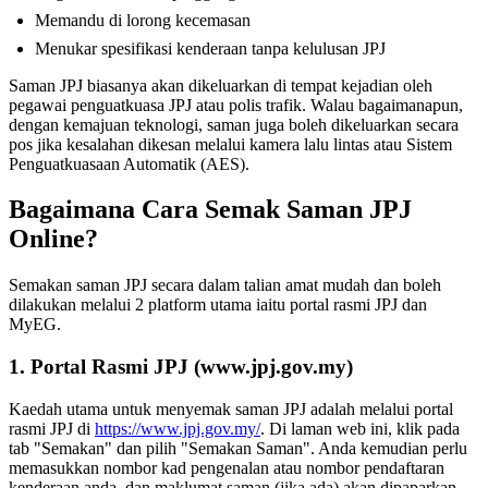
Memandu di lorong kecemasan
Menukar spesifikasi kenderaan tanpa kelulusan JPJ
Saman JPJ biasanya akan dikeluarkan di tempat kejadian oleh
pegawai penguatkuasa JPJ atau polis trafik. Walau bagaimanapun,
dengan kemajuan teknologi, saman juga boleh dikeluarkan secara
pos jika kesalahan dikesan melalui kamera lalu lintas atau Sistem
Penguatkuasaan Automatik (AES).
Bagaimana Cara Semak Saman JPJ
Online?
Semakan saman JPJ secara dalam talian amat mudah dan boleh
dilakukan melalui 2 platform utama iaitu portal rasmi JPJ dan
MyEG.
1. Portal Rasmi JPJ (www.jpj.gov.my)
Kaedah utama untuk menyemak saman JPJ adalah melalui portal
rasmi JPJ di
https://www.jpj.gov.my/
. Di laman web ini, klik pada
tab "Semakan" dan pilih "Semakan Saman". Anda kemudian perlu
memasukkan nombor kad pengenalan atau nombor pendaftaran
kenderaan anda, dan maklumat saman (jika ada) akan dipaparkan.