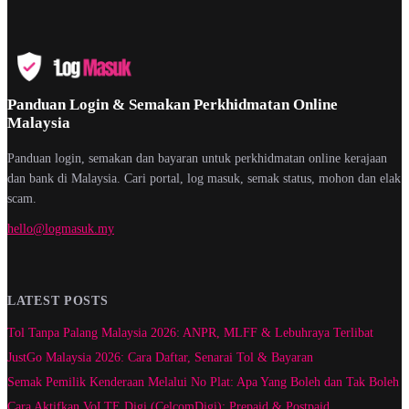
Panduan Login & Semakan Perkhidmatan Online
Malaysia
Panduan login, semakan dan bayaran untuk perkhidmatan online kerajaan
dan bank di Malaysia. Cari portal, log masuk, semak status, mohon dan elak
scam.
hello@logmasuk.my
LATEST POSTS
Tol Tanpa Palang Malaysia 2026: ANPR, MLFF & Lebuhraya Terlibat
JustGo Malaysia 2026: Cara Daftar, Senarai Tol & Bayaran
Semak Pemilik Kenderaan Melalui No Plat: Apa Yang Boleh dan Tak Boleh
Cara Aktifkan VoLTE Digi (CelcomDigi): Prepaid & Postpaid