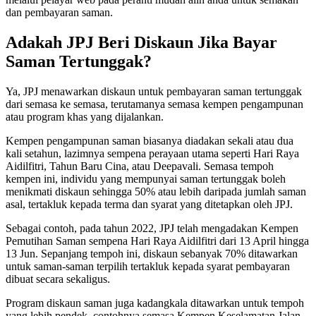
dan pembayaran saman.
Adakah JPJ Beri Diskaun Jika Bayar
Saman Tertunggak?
Ya, JPJ menawarkan diskaun untuk pembayaran saman tertunggak
dari semasa ke semasa, terutamanya semasa kempen pengampunan
atau program khas yang dijalankan.
Kempen pengampunan saman biasanya diadakan sekali atau dua
kali setahun, lazimnya sempena perayaan utama seperti Hari Raya
Aidilfitri, Tahun Baru Cina, atau Deepavali. Semasa tempoh
kempen ini, individu yang mempunyai saman tertunggak boleh
menikmati diskaun sehingga 50% atau lebih daripada jumlah saman
asal, tertakluk kepada terma dan syarat yang ditetapkan oleh JPJ.
Sebagai contoh, pada tahun 2022, JPJ telah mengadakan Kempen
Pemutihan Saman sempena Hari Raya Aidilfitri dari 13 April hingga
13 Jun. Sepanjang tempoh ini, diskaun sebanyak 70% ditawarkan
untuk saman-saman terpilih tertakluk kepada syarat pembayaran
dibuat secara sekaligus.
Program diskaun saman juga kadangkala ditawarkan untuk tempoh
yang lebih pendek, contohnya semasa Kempen Keselamatan Jalan