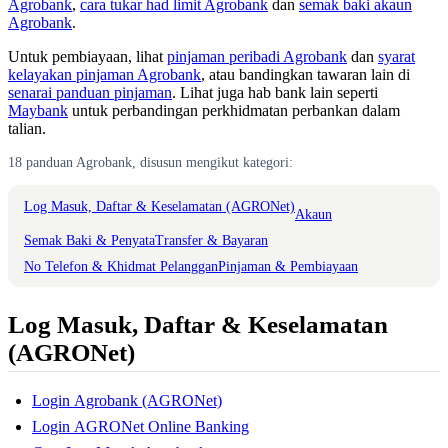
Agrobank
,
cara tukar had limit Agrobank
dan
semak baki akaun
Agrobank
.
Untuk pembiayaan, lihat
pinjaman peribadi Agrobank
dan
syarat
kelayakan pinjaman Agrobank
, atau bandingkan tawaran lain di
senarai panduan pinjaman
. Lihat juga hab bank lain seperti
Maybank
untuk perbandingan perkhidmatan perbankan dalam
talian.
18 panduan Agrobank, disusun mengikut kategori:
Log Masuk, Daftar & Keselamatan (AGRONet)
Akaun
Semak Baki & Penyata
Transfer & Bayaran
No Telefon & Khidmat Pelanggan
Pinjaman & Pembiayaan
Log Masuk, Daftar & Keselamatan
(AGRONet)
Login Agrobank (AGRONet)
Login AGRONet Online Banking