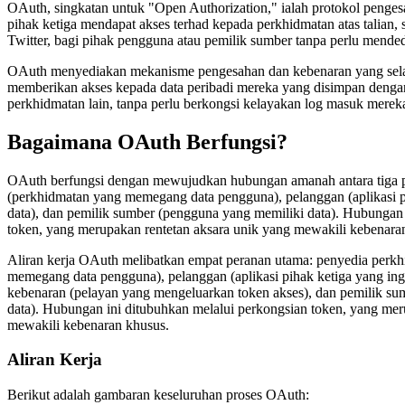
OAuth, singkatan untuk "Open Authorization," ialah protokol penge
pihak ketiga mendapat akses terhad kepada perkhidmatan atas talian, 
Twitter, bagi pihak pengguna atau pemilik sumber tanpa perlu mend
OAuth menyediakan mekanisme pengesahan dan kebenaran yang se
memberikan akses kepada data peribadi mereka yang disimpan denga
perkhidmatan lain, tanpa perlu berkongsi kelayakan log masuk merek
Bagaimana OAuth Berfungsi?
OAuth berfungsi dengan mewujudkan hubungan amanah antara tiga p
(perkhidmatan yang memegang data pengguna), pelanggan (aplikasi p
data), dan pemilik sumber (pengguna yang memiliki data). Hubungan 
token, yang merupakan rentetan aksara unik yang mewakili kebenara
Aliran kerja OAuth melibatkan empat peranan utama: penyedia perk
memegang data pengguna), pelanggan (aplikasi pihak ketiga yang ing
kebenaran (pelayan yang mengeluarkan token akses), dan pemilik s
data). Hubungan ini ditubuhkan melalui perkongsian token, yang mer
mewakili kebenaran khusus.
Aliran Kerja
Berikut adalah gambaran keseluruhan proses OAuth: