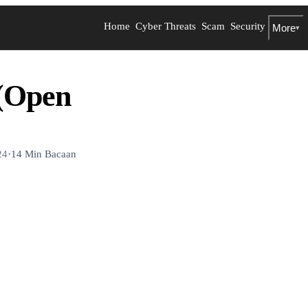
Home
Cyber Threats
Scam
Security
More
▾
(Open
24
·
14 Min Bacaan