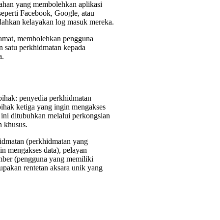
sahan yang membolehkan aplikasi
seperti Facebook, Google, atau
edahkan kelayakan log masuk mereka.
lamat, membolehkan pengguna
n satu perkhidmatan kepada
a.
ihak: penyedia perkhidmatan
ihak ketiga yang ingin mengakses
ini ditubuhkan melalui perkongsian
n khusus.
hidmatan (perkhidmatan yang
in mengakses data), pelayan
umber (pengguna yang memiliki
upakan rentetan aksara unik yang