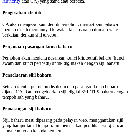
Authority
atau CA) yang sama atau berbeza.
Pengesahan identiti
CA akan mengesahkan identiti pemohon, memastikan bahawa
mereka masih mempunyai kawalan ke atas nama domain yang
berkaitan dengan sijil tersebut.
Penjanaan pasangan kunci baharu
Pemohon akan menjana pasangan kunci kriptografi baharu (kunci
awam dan kunci peribadi) untuk digunakan dengan sijil baharu.
Pengeluaran sijil baharu
Setelah identiti pemohon disahkan dan pasangan kunci baharu
dijana, CA akan mengeluarkan sijil digital SSL/TLS baharu dengan
tempoh sah yang baharu.
Pemasangan sijil baharu
Sijil baharu mesti dipasang pada pelayan web, menggantikan sijil
yang hampir tamat tempoh. Ini memastikan peralihan yang lancar
tanpa gangguan kepada pengguna.