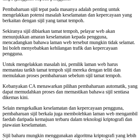
Pembaharuan sijil tepat pada masanya adalah penting untuk
mengelakkan potensi masalah keselamatan dan kepercayaan yang
berkaitan dengan sijil yang tamat tempoh.
Sekiranya sijil dibiarkan tamat tempoh, pelayar web akan
menunjukkan amaran keselamatan kepada pengguna,
mencadangkan bahawa laman web tersebut mungkin tidak selamat.
Ini boleh menyebabkan kehilangan trafik dan kepercayaan
pengguna.
Untuk mengelakkan masalah ini, pemilik laman web harus
memantau tarikh tamat tempoh sijil mereka dengan teliti dan
memulakan proses pembaharuan sebelum sijil tamat tempoh.
Kebanyakan CA menawarkan pilihan pembaharuan automatik, yang
dapat memudahkan proses dan memastikan bahawa sijil sentiasa
dikemas kini.
Selain mengekalkan keselamatan dan kepercayaan pengguna,
pembaharuan sijil berkala juga membolehkan laman web mengambil
faedah daripada kemajuan terbaru dalam teknologi kriptografi dan
piawaian keselamatan.
Sijil baharu mungkin menggunakan algoritma kriptografi yang lebih