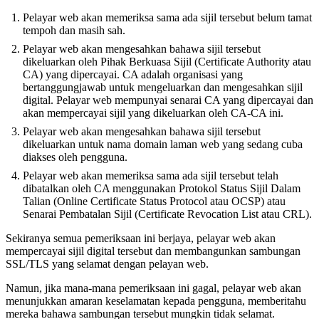
Pelayar web akan memeriksa sama ada sijil tersebut belum tamat
tempoh dan masih sah.
Pelayar web akan mengesahkan bahawa sijil tersebut
dikeluarkan oleh Pihak Berkuasa Sijil (Certificate Authority atau
CA) yang dipercayai. CA adalah organisasi yang
bertanggungjawab untuk mengeluarkan dan mengesahkan sijil
digital. Pelayar web mempunyai senarai CA yang dipercayai dan
akan mempercayai sijil yang dikeluarkan oleh CA-CA ini.
Pelayar web akan mengesahkan bahawa sijil tersebut
dikeluarkan untuk nama domain laman web yang sedang cuba
diakses oleh pengguna.
Pelayar web akan memeriksa sama ada sijil tersebut telah
dibatalkan oleh CA menggunakan Protokol Status Sijil Dalam
Talian (Online Certificate Status Protocol atau OCSP) atau
Senarai Pembatalan Sijil (Certificate Revocation List atau CRL).
Sekiranya semua pemeriksaan ini berjaya, pelayar web akan
mempercayai sijil digital tersebut dan membangunkan sambungan
SSL/TLS yang selamat dengan pelayan web.
Namun, jika mana-mana pemeriksaan ini gagal, pelayar web akan
menunjukkan amaran keselamatan kepada pengguna, memberitahu
mereka bahawa sambungan tersebut mungkin tidak selamat.