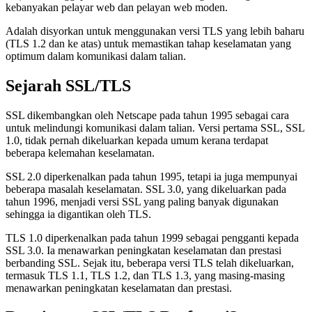
kebanyakan pelayar web dan pelayan web moden.
Adalah disyorkan untuk menggunakan versi TLS yang lebih baharu
(TLS 1.2 dan ke atas) untuk memastikan tahap keselamatan yang
optimum dalam komunikasi dalam talian.
Sejarah SSL/TLS
SSL dikembangkan oleh Netscape pada tahun 1995 sebagai cara
untuk melindungi komunikasi dalam talian. Versi pertama SSL, SSL
1.0, tidak pernah dikeluarkan kepada umum kerana terdapat
beberapa kelemahan keselamatan.
SSL 2.0 diperkenalkan pada tahun 1995, tetapi ia juga mempunyai
beberapa masalah keselamatan. SSL 3.0, yang dikeluarkan pada
tahun 1996, menjadi versi SSL yang paling banyak digunakan
sehingga ia digantikan oleh TLS.
TLS 1.0 diperkenalkan pada tahun 1999 sebagai pengganti kepada
SSL 3.0. Ia menawarkan peningkatan keselamatan dan prestasi
berbanding SSL. Sejak itu, beberapa versi TLS telah dikeluarkan,
termasuk TLS 1.1, TLS 1.2, dan TLS 1.3, yang masing-masing
menawarkan peningkatan keselamatan dan prestasi.