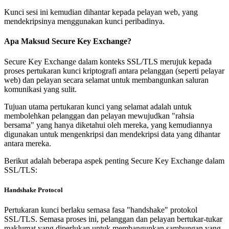
Kunci sesi ini kemudian dihantar kepada pelayan web, yang
mendekripsinya menggunakan kunci peribadinya.
Apa Maksud Secure Key Exchange?
Secure Key Exchange dalam konteks SSL/TLS merujuk kepada
proses pertukaran kunci kriptografi antara pelanggan (seperti pelayar
web) dan pelayan secara selamat untuk membangunkan saluran
komunikasi yang sulit.
Tujuan utama pertukaran kunci yang selamat adalah untuk
membolehkan pelanggan dan pelayan mewujudkan "rahsia
bersama" yang hanya diketahui oleh mereka, yang kemudiannya
digunakan untuk mengenkripsi dan mendekripsi data yang dihantar
antara mereka.
Berikut adalah beberapa aspek penting Secure Key Exchange dalam
SSL/TLS:
Handshake Protocol
Pertukaran kunci berlaku semasa fasa "handshake" protokol
SSL/TLS. Semasa proses ini, pelanggan dan pelayan bertukar-tukar
maklumat yang diperlukan untuk membangunkan sambungan yang