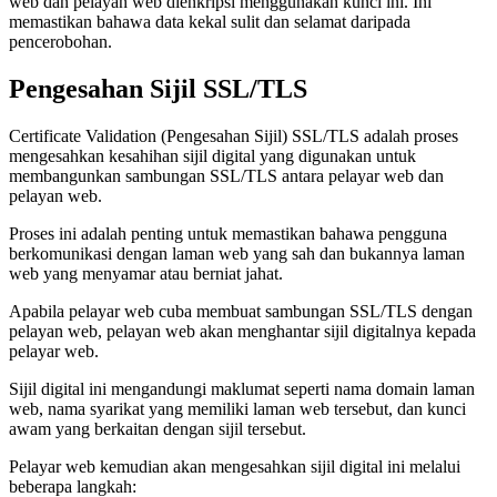
web dan pelayan web dienkripsi menggunakan kunci ini. Ini
memastikan bahawa data kekal sulit dan selamat daripada
pencerobohan.
Pengesahan Sijil SSL/TLS
Certificate Validation (Pengesahan Sijil) SSL/TLS adalah proses
mengesahkan kesahihan sijil digital yang digunakan untuk
membangunkan sambungan SSL/TLS antara pelayar web dan
pelayan web.
Proses ini adalah penting untuk memastikan bahawa pengguna
berkomunikasi dengan laman web yang sah dan bukannya laman
web yang menyamar atau berniat jahat.
Apabila pelayar web cuba membuat sambungan SSL/TLS dengan
pelayan web, pelayan web akan menghantar sijil digitalnya kepada
pelayar web.
Sijil digital ini mengandungi maklumat seperti nama domain laman
web, nama syarikat yang memiliki laman web tersebut, dan kunci
awam yang berkaitan dengan sijil tersebut.
Pelayar web kemudian akan mengesahkan sijil digital ini melalui
beberapa langkah: