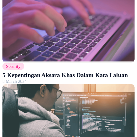
Security
5 Kepentingan Aksara Khas Dalam Kata Laluan
8 March 2024