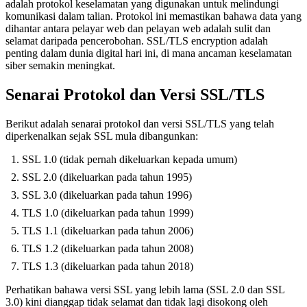
adalah protokol keselamatan yang digunakan untuk melindungi
komunikasi dalam talian. Protokol ini memastikan bahawa data yang
dihantar antara pelayar web dan pelayan web adalah sulit dan
selamat daripada pencerobohan. SSL/TLS encryption adalah
penting dalam dunia digital hari ini, di mana ancaman keselamatan
siber semakin meningkat.
Senarai Protokol dan Versi SSL/TLS
Berikut adalah senarai protokol dan versi SSL/TLS yang telah
diperkenalkan sejak SSL mula dibangunkan:
SSL 1.0 (tidak pernah dikeluarkan kepada umum)
SSL 2.0 (dikeluarkan pada tahun 1995)
SSL 3.0 (dikeluarkan pada tahun 1996)
TLS 1.0 (dikeluarkan pada tahun 1999)
TLS 1.1 (dikeluarkan pada tahun 2006)
TLS 1.2 (dikeluarkan pada tahun 2008)
TLS 1.3 (dikeluarkan pada tahun 2018)
Perhatikan bahawa versi SSL yang lebih lama (SSL 2.0 dan SSL
3.0) kini dianggap tidak selamat dan tidak lagi disokong oleh