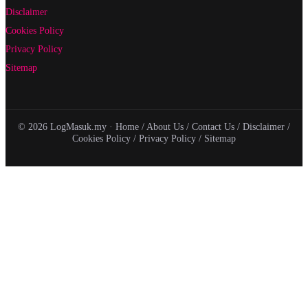
Disclaimer
Cookies Policy
Privacy Policy
Sitemap
© 2026 LogMasuk.my ·
Home
/
About Us
/
Contact Us
/
Disclaimer
/
Cookies Policy
/
Privacy Policy
/
Sitemap