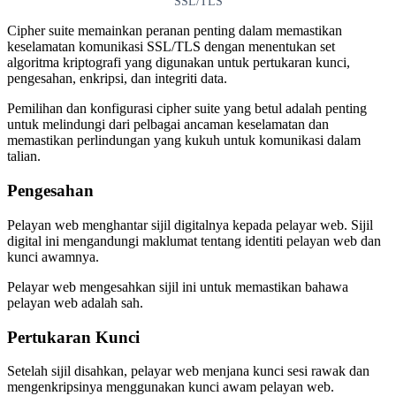
SSL/TLS
Cipher suite memainkan peranan penting dalam memastikan
keselamatan komunikasi SSL/TLS dengan menentukan set
algoritma kriptografi yang digunakan untuk pertukaran kunci,
pengesahan, enkripsi, dan integriti data.
Pemilihan dan konfigurasi cipher suite yang betul adalah penting
untuk melindungi dari pelbagai ancaman keselamatan dan
memastikan perlindungan yang kukuh untuk komunikasi dalam
talian.
Pengesahan
Pelayan web menghantar sijil digitalnya kepada pelayar web. Sijil
digital ini mengandungi maklumat tentang identiti pelayan web dan
kunci awamnya.
Pelayar web mengesahkan sijil ini untuk memastikan bahawa
pelayan web adalah sah.
Pertukaran Kunci
Setelah sijil disahkan, pelayar web menjana kunci sesi rawak dan
mengenkripsinya menggunakan kunci awam pelayan web.