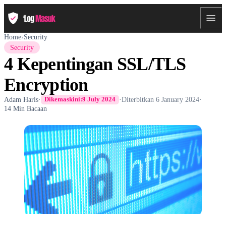
Home
›
Security
Security
4 Kepentingan SSL/TLS
Encryption
Adam Haris
·
·
Diterbitkan
6 January 2024
·
Dikemaskini:
9 July 2024
14 Min Bacaan