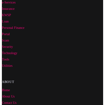
e-Services
Insurance
KWSP
Loan
Personal Finance
Portal
Scam
Security
Technology
Tools
Utilities
ABOUT
Home
About Us
Contact Us