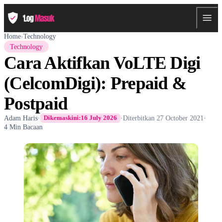
Home
›
Technology
Technology
Cara Aktifkan VoLTE Digi
(CelcomDigi): Prepaid &
Postpaid
Adam Haris
·
·
Diterbitkan
27 October 2021
·
Dikemaskini:
16 July 2026
4 Min Bacaan