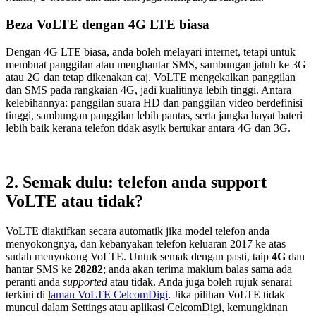
Beza VoLTE dengan 4G LTE biasa
Dengan 4G LTE biasa, anda boleh melayari internet, tetapi untuk
membuat panggilan atau menghantar SMS, sambungan jatuh ke 3G
atau 2G dan tetap dikenakan caj. VoLTE mengekalkan panggilan
dan SMS pada rangkaian 4G, jadi kualitinya lebih tinggi. Antara
kelebihannya: panggilan suara HD dan panggilan video berdefinisi
tinggi, sambungan panggilan lebih pantas, serta jangka hayat bateri
lebih baik kerana telefon tidak asyik bertukar antara 4G dan 3G.
2. Semak dulu: telefon anda support
VoLTE atau tidak?
VoLTE diaktifkan secara automatik jika model telefon anda
menyokongnya, dan kebanyakan telefon keluaran 2017 ke atas
sudah menyokong VoLTE. Untuk semak dengan pasti, taip
4G
dan
hantar SMS ke
28282
; anda akan terima maklum balas sama ada
peranti anda
supported
atau tidak. Anda juga boleh rujuk senarai
terkini di
laman VoLTE CelcomDigi
. Jika pilihan VoLTE tidak
muncul dalam Settings atau aplikasi CelcomDigi, kemungkinan